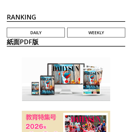
RANKING
DAILY
WEEKLY
紙面PDF版