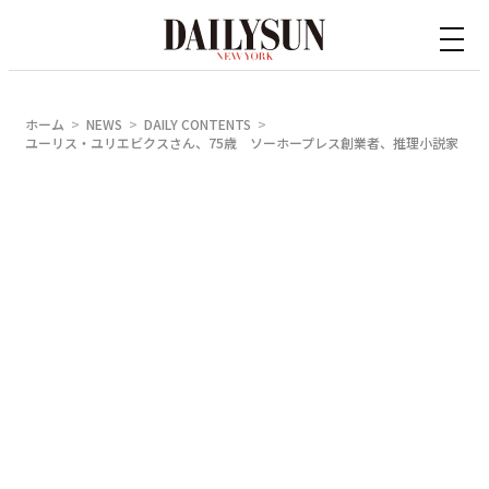
内
容
を
ス
ホーム
NEWS
DAILY CONTENTS
キ
ユーリス・ユリエビクスさん、75歳 ソーホープレス創業者、推理小説家
ッ
プ