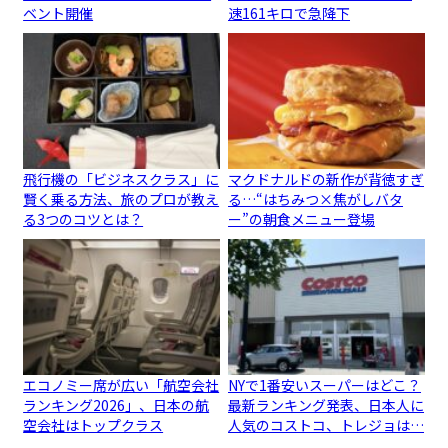
ベント開催
速161キロで急降下
飛行機の「ビジネスクラス」に
マクドナルドの新作が背徳すぎ
賢く乗る方法、旅のプロが教え
る…“はちみつ×焦がしバタ
る3つのコツとは？
ー”の朝食メニュー登場
エコノミー席が広い「航空会社
NYで1番安いスーパーはどこ？
ランキング2026」、日本の航
最新ランキング発表、日本人に
空会社はトップクラス
人気のコストコ、トレジョは…