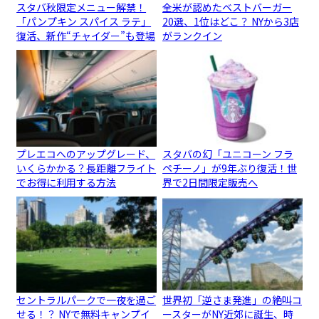
スタバ秋限定メニュー解禁！
全米が認めたベストバーガー
「パンプキン スパイス ラテ」
20選、1位はどこ？ NYから3店
復活、新作“チャイダー”も登場
がランクイン
プレエコへのアップグレード、
スタバの幻「ユニコーン フラ
いくらかかる？長距離フライト
ペチーノ」が9年ぶり復活！世
でお得に利用する方法
界で2日間限定販売へ
セントラルパークで一夜を過ご
世界初「逆さま発進」の絶叫コ
せる！？ NYで無料キャンプイ
ースターがNY近郊に誕生、時