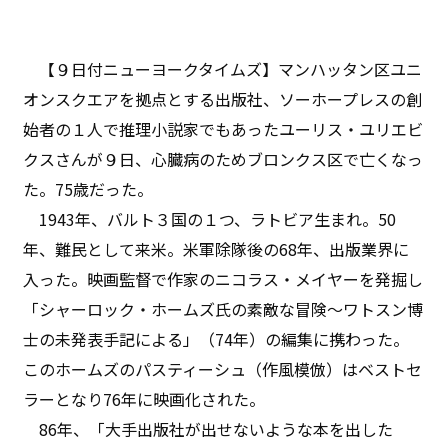
【９日付ニューヨークタイムズ】マンハッタン区ユニ
オンスクエアを拠点とする出版社、ソーホープレスの創
始者の１人で推理小説家でもあったユーリス・ユリエビ
クスさんが９日、心臓病のためブロンクス区で亡くなっ
た。75歳だった。
1943年、バルト３国の１つ、ラトビア生まれ。50
年、難民として来米。米軍除隊後の68年、出版業界に
入った。映画監督で作家のニコラス・メイヤーを発掘し
「シャーロック・ホームズ氏の素敵な冒険〜ワトスン博
士の未発表手記による」（74年）の編集に携わった。
このホームズのパスティーシュ（作風模倣）はベストセ
ラーとなり76年に映画化された。
86年、「大手出版社が出せないような本を出した