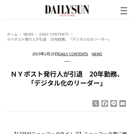
内
容
を
ス
ホーム
NEWS
DAILY CONTENTS
キ
ＮＹポスト発行人が引退 20年勤務、「デジタル化のリーダー」
ッ
2019年1月23日
DAILY CONTENTS
NEWS
プ
ＮＹポスト発行人が引退 20年勤務、
「デジタル化のリーダー」
X
Facebook
Line
Ema
【17日付ニューヨークタイムズ】ニューヨーク市に拠