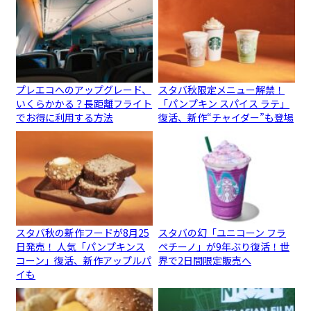
プレエコへのアップグレード、
スタバ秋限定メニュー解禁！
いくらかかる？長距離フライト
「パンプキン スパイス ラテ」
でお得に利用する方法
復活、新作“チャイダー”も登場
スタバ秋の新作フードが8月25
スタバの幻「ユニコーン フラ
日発売！ 人気「パンプキンス
ペチーノ」が9年ぶり復活！世
コーン」復活、新作アップルパ
界で2日間限定販売へ
イも