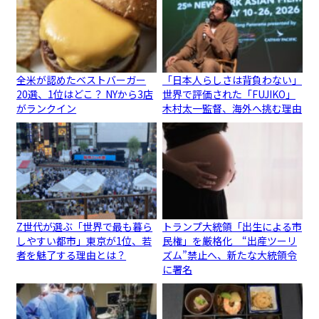
全米が認めたベストバーガー
「日本人らしさは背負わない」
20選、1位はどこ？ NYから3店
世界で評価された「FUJIKO」
がランクイン
木村太一監督、海外へ挑む理由
Z世代が選ぶ「世界で最も暮ら
トランプ大統領「出生による市
しやすい都市」東京が1位、若
民権」を厳格化 “出産ツーリ
者を魅了する理由とは？
ズム”禁止へ、新たな大統領令
に署名