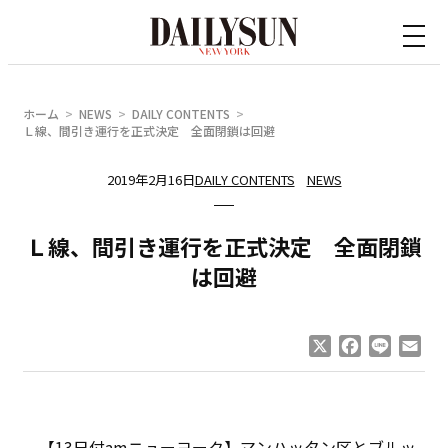
内
容
を
ス
ホーム
NEWS
DAILY CONTENTS
キ
Ｌ線、間引き運行を正式決定 全面閉鎖は回避
ッ
2019年2月16日
DAILY CONTENTS
NEWS
プ
Ｌ線、間引き運行を正式決定 全面閉鎖
は回避
X
Facebook
Line
Ema
【13日付amニューヨーク】マンハッタン区とブルッ