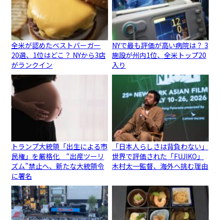
全米が認めたベストバーガー
NYで最も評価が高い病院は？ 3
20選、1位はどこ？ NYから3店
施設が州内1位、全米トップ20
がランクイン
入り
トランプ大統領「出生による市
「日本人らしさは背負わない」
民権」を厳格化 “出産ツーリ
世界で評価された「FUJIKO」
ズム”禁止へ、新たな大統領令
木村太一監督、海外へ挑む理由
に署名