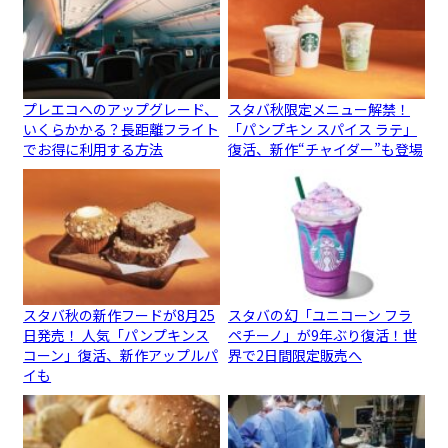
プレエコへのアップグレード、
スタバ秋限定メニュー解禁！
いくらかかる？長距離フライト
「パンプキン スパイス ラテ」
でお得に利用する方法
復活、新作“チャイダー”も登場
スタバ秋の新作フードが8月25
スタバの幻「ユニコーン フラ
日発売！ 人気「パンプキンス
ペチーノ」が9年ぶり復活！世
コーン」復活、新作アップルパ
界で2日間限定販売へ
イも