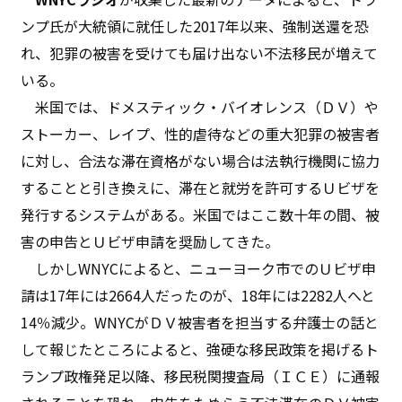
ンプ氏が大統領に就任した2017年以来、強制送還を恐
れ、犯罪の被害を受けても届け出ない不法移民が増えて
いる。
米国では、ドメスティック・バイオレンス（ＤＶ）や
ストーカー、レイプ、性的虐待などの重大犯罪の被害者
に対し、合法な滞在資格がない場合は法執行機関に協力
することと引き換えに、滞在と就労を許可するＵビザを
発行するシステムがある。米国ではここ数十年の間、被
害の申告とＵビザ申請を奨励してきた。
しかしWNYCによると、ニューヨーク市でのＵビザ申
請は17年には2664人だったのが、18年には2282人へと
14％減少。WNYCがＤＶ被害者を担当する弁護士の話と
して報じたところによると、強硬な移民政策を掲げるト
ランプ政権発足以降、移民税関捜査局（ＩＣＥ）に通報