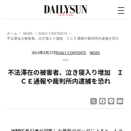
内
容
を
ス
ホーム
NEWS
DAILY CONTENTS
キ
不法滞在の被害者、泣き寝入り増加 ＩＣＥ通報や裁判所内逮捕を恐れ
ッ
2019年3月27日
DAILY CONTENTS
NEWS
プ
不法滞在の被害者、泣き寝入り増加 Ｉ
ＣＥ通報や裁判所内逮捕を恐れ
X
Facebook
Line
Ema
WNYCラジオ
が収集した最新のデータによると、トラ