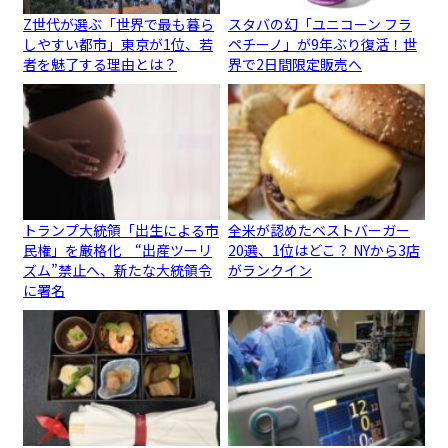
Z世代が選ぶ「世界で最も暮ら
スタバの幻「ユニコーン フラ
しやすい都市」東京が1位、若
ペチーノ」が9年ぶり復活！世
者を魅了する理由とは？
界で2日間限定販売へ
トランプ大統領「出生による市
全米が認めたベストバーガー
民権」を厳格化 “出産ツーリ
20選、1位はどこ？ NYから3店
ズム”禁止へ、新たな大統領令
がランクイン
に署名