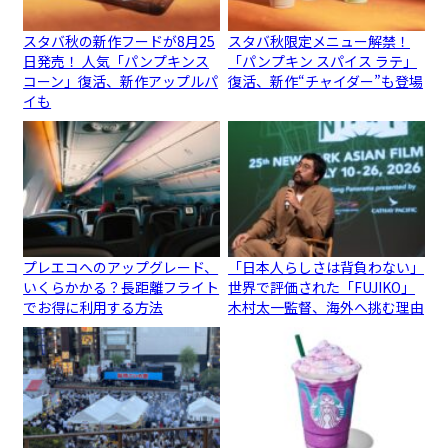
スタバ秋の新作フードが8月25
スタバ秋限定メニュー解禁！
日発売！ 人気「パンプキンス
「パンプキン スパイス ラテ」
コーン」復活、新作アップルパ
復活、新作“チャイダー”も登場
イも
プレエコへのアップグレード、
「日本人らしさは背負わない」
いくらかかる？長距離フライト
世界で評価された「FUJIKO」
でお得に利用する方法
木村太一監督、海外へ挑む理由