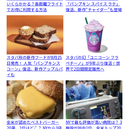
いくらかかる？長距離フライト
「パンプキン スパイス ラテ」
でお得に利用する方法
復活、新作“チャイダー”も登場
スタバ秋の新作フードが8月25
スタバの幻「ユニコーン フラ
日発売！ 人気「パンプキンス
ペチーノ」が9年ぶり復活！世
コーン」復活、新作アップルパ
界で2日間限定販売へ
イも
全米が認めたベストバーガー
NYで最も評価が高い病院は？ 3
20選、1位はどこ？ NYから3店
施設が州内1位、全米トップ20