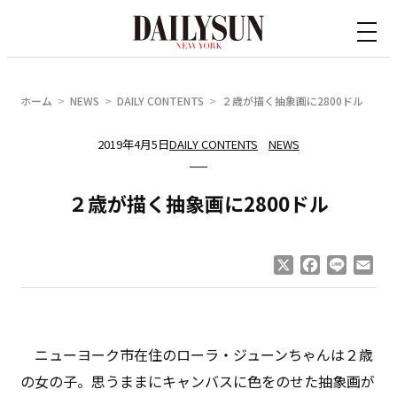
内
容
を
ス
ホーム
NEWS
DAILY CONTENTS
２歳が描く抽象画に2800ドル
キ
ッ
2019年4月5日
DAILY CONTENTS
NEWS
プ
２歳が描く抽象画に2800ドル
X
Facebook
Line
Ema
ニューヨーク市在住のローラ・ジューンちゃんは２歳
の女の子。思うままにキャンバスに色をのせた抽象画が