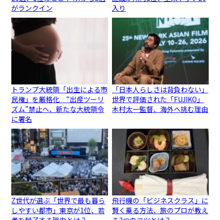
がランクイン
入り
トランプ大統領「出生による市
「日本人らしさは背負わない」
民権」を厳格化 “出産ツーリ
世界で評価された「FUJIKO」
ズム”禁止へ、新たな大統領令
木村太一監督、海外へ挑む理由
に署名
Z世代が選ぶ「世界で最も暮ら
飛行機の「ビジネスクラス」に
しやすい都市」東京が1位、若
賢く乗る方法、旅のプロが教え
者を魅了する理由とは？
る3つのコツとは？