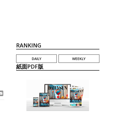
RANKING
DAILY
WEEKLY
３
紙面PDF版
ook
ne
Email