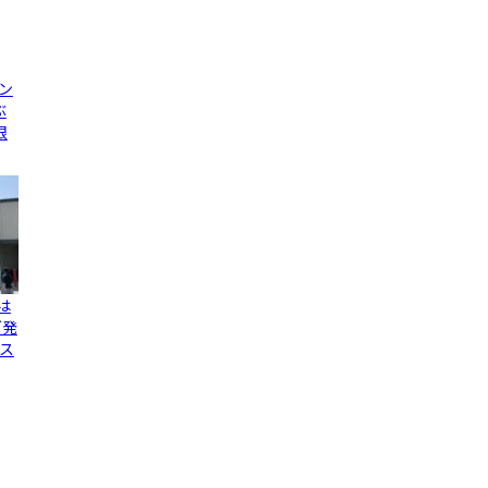
ン
ぶ
限
は
グ発
ス