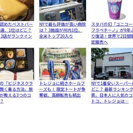
認めたベストバー
NYで最も評価が高い病院
スタバの幻「ユニコー
0選、1位はどこ？
は？ 3施設が州内1位、
フラペチーノ」が9年
ら3店がランクイン
全米トップ20入り
り復活！世界で2日間
定販売へ
の「ビジネスクラ
トレジョに続きホールフ
NYで1番安いスーパー
賢く乗る方法、旅
ーズも！ 限定トートが争
どこ？ 最新ランキン
が教える3つのコ
奪戦、高額転売も続出
表、日本人に人気のコ
？
トコ、トレジョは…