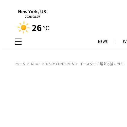
内
New York, US
容
2026.08.07
を
26
°C
ス
キ
NEWS
EV
ッ
プ
ホーム
NEWS
DAILY CONTENTS
イースターに増える捨てガモ