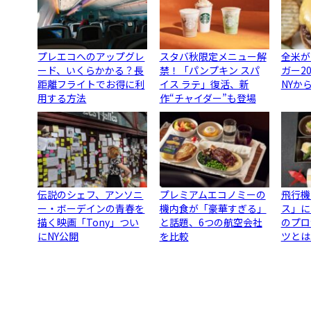
プレエコへのアップグレ
スタバ秋限定メニュー解
全米が
ード、いくらかかる？長
禁！「パンプキン スパ
ガー2
距離フライトでお得に利
イス ラテ」復活、新
NYか
用する方法
作“チャイダー”も登場
伝説のシェフ、アンソニ
プレミアムエコノミーの
飛行機
ー・ボーデインの青春を
機内食が「豪華すぎる」
ス」に
描く映画「Tony」つい
と話題、6つの航空会社
のプロ
にNY公開
を比較
ツとは