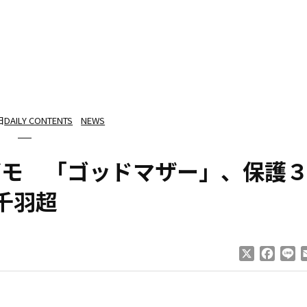
日
DAILY CONTENTS
NEWS
ガモ 「ゴッドマザー」、保護
千羽超
X
Faceb
Li