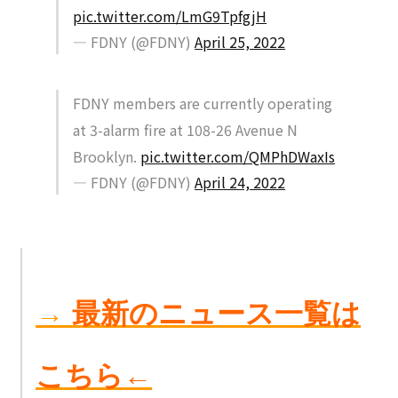
pic.twitter.com/LmG9TpfgjH
— FDNY (@FDNY)
April 25, 2022
FDNY members are currently operating
at 3-alarm fire at 108-26 Avenue N
Brooklyn.
pic.twitter.com/QMPhDWaxIs
— FDNY (@FDNY)
April 24, 2022
→
最新のニュース一覧は
こちら←