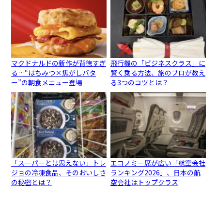
マクドナルドの新作が背徳すぎ
飛行機の「ビジネスクラス」に
る…“はちみつ×焦がしバタ
賢く乗る方法、旅のプロが教え
ー”の朝食メニュー登場
る3つのコツとは？
「スーパーとは思えない」トレ
エコノミー席が広い「航空会社
ジョの冷凍食品、そのおいしさ
ランキング2026」、日本の航
の秘密とは？
空会社はトップクラス