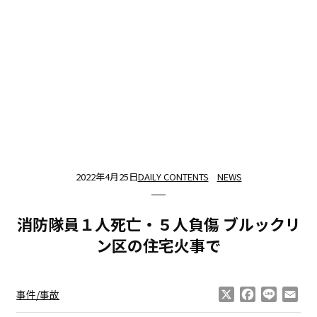
2022年4月25日
DAILY CONTENTS
NEWS
消防隊員１人死亡・５人負傷 ブルックリ
ン区の住宅火事で
X
Facebook
Line
Ema
事件/事故