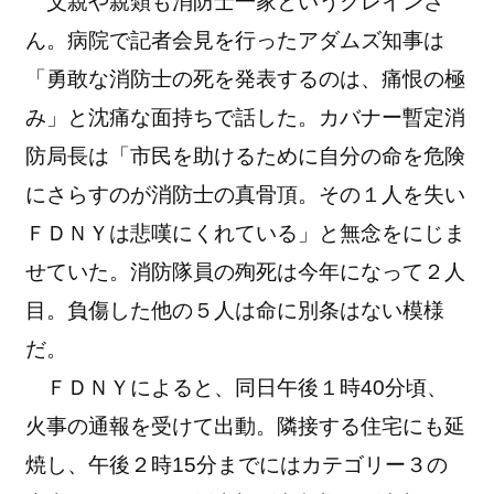
父親や親類も消防士一家というクレインさ
ん。病院で記者会見を行ったアダムズ知事は
「勇敢な消防士の死を発表するのは、痛恨の極
み」と沈痛な面持ちで話した。カバナー暫定消
防局長は「市民を助けるために自分の命を危険
にさらすのが消防士の真骨頂。その１人を失い
ＦＤＮＹは悲嘆にくれている」と無念をにじま
せていた。消防隊員の殉死は今年になって２人
目。負傷した他の５人は命に別条はない模様
だ。
ＦＤＮＹによると、同日午後１時40分頃、
火事の通報を受けて出動。隣接する住宅にも延
焼し、午後２時15分までにはカテゴリー３の