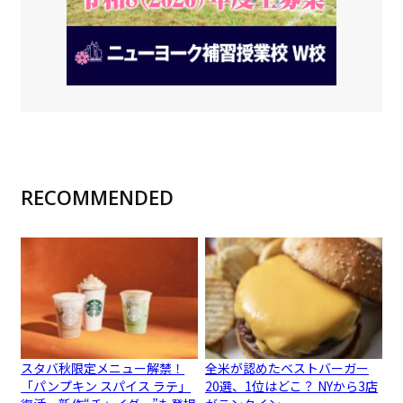
RECOMMENDED
スタバ秋限定メニュー解禁！
全米が認めたベストバーガー
「パンプキン スパイス ラテ」
20選、1位はどこ？ NYから3店