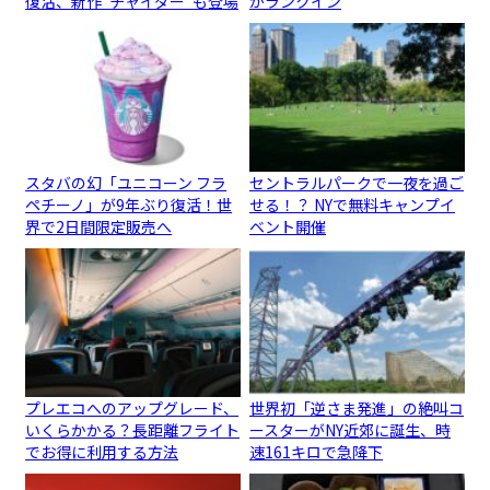
復活、新作“チャイダー”も登場
がランクイン
スタバの幻「ユニコーン フラ
セントラルパークで一夜を過ご
ペチーノ」が9年ぶり復活！世
せる！？ NYで無料キャンプイ
界で2日間限定販売へ
ベント開催
プレエコへのアップグレード、
世界初「逆さま発進」の絶叫コ
いくらかかる？長距離フライト
ースターがNY近郊に誕生、時
でお得に利用する方法
速161キロで急降下