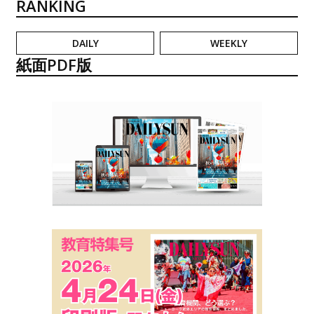
RANKING
DAILY
WEEKLY
紙面PDF版