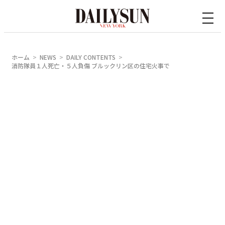
内
容
を
ス
ホーム
NEWS
DAILY CONTENTS
キ
消防隊員１人死亡・５人負傷 ブルックリン区の住宅火事で
ッ
プ