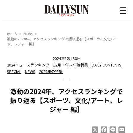
内
容
を
ス
ホーム
NEWS
キ
激動の2024年、アクセスランキングで振り返る【スポーツ、文化/アー
ト、レジャー 編】
ッ
プ
2024年12月30日
2024ニュースランキング
12月：年末年始特集
DAILY CONTENTS
SPECIAL
NEWS
2024年の特集
激動の2024年、アクセスランキングで
振り返る【スポーツ、文化/アート、レ
ジャー 編】
X
Facebook
Line
Ema