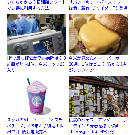
いくらかかる？長距離フライト
「パンプキン スパイス ラテ」
でお得に利用する方法
復活、新作“チャイダー”も登場
NYで最も評価が高い病院は？ 3
全米が認めたベストバーガー
施設が州内1位、全米トップ20
20選、1位はどこ？ NYから3店
入り
がランクイン
スタバの幻「ユニコーン フラ
伝説のシェフ、アンソニー・ボ
ペチーノ」が9年ぶり復活！世
ーデインの青春を描く映画
界で2日間限定販売へ
「Tony」ついにNY公開