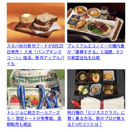
スタバ秋の新作フードが8月25
プレミアムエコノミーの機内食
日発売！ 人気「パンプキンス
が「豪華すぎる」と話題、6つ
コーン」復活、新作アップルパ
の航空会社を比較
イも
トレジョに続きホールフーズ
飛行機の「ビジネスクラス」に
も！ 限定トートが争奪戦、高
賢く乗る方法、旅のプロが教え
額転売も続出
る3つのコツとは？