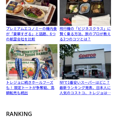
プレミアムエコノミーの機内食
飛行機の「ビジネスクラス」に
が「豪華すぎる」と話題、6つ
賢く乗る方法、旅のプロが教え
の航空会社を比較
る3つのコツとは？
トレジョに続きホールフーズ
NYで1番安いスーパーはどこ？
も！ 限定トートが争奪戦、高
最新ランキング発表、日本人に
額転売も続出
人気のコストコ、トレジョは…
RANKING