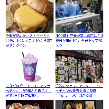
全米が認めたベストバーガー
NYで最も評価が高い病院は？ 3
20選、1位はどこ？ NYから3店
施設が州内1位、全米トップ20
がランクイン
入り
スタバの幻「ユニコーン フラ
伝説のシェフ、アンソニー・ボ
ペチーノ」が9年ぶり復活！世
ーデインの青春を描く映画
界で2日間限定販売へ
「Tony」ついにNY公開