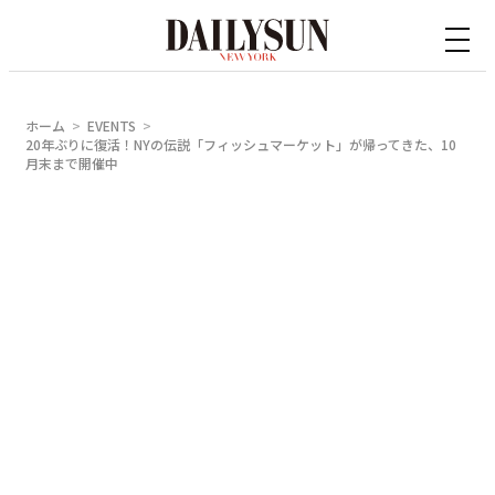
内
容
を
ス
ホーム
EVENTS
キ
20年ぶりに復活！NYの伝説「フィッシュマーケット」が帰ってきた、10
月末まで開催中
ッ
プ