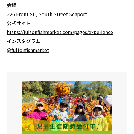
会場
226 Front St., South Street Seaport
公式サイト
https://fultonfishmarket.com/pages/experience
インスタグラム
@fultonfishmarket