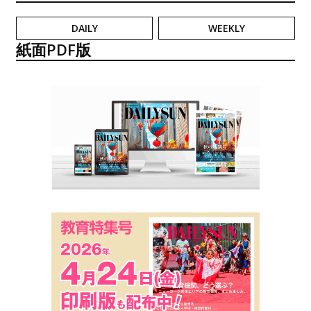
DAILY
WEEKLY
紙面PDF版