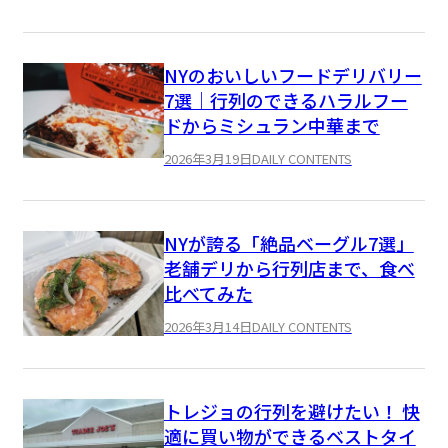
NYのおいしいフードデリバリー
7選｜行列のできるハラルフー
ドからミシュラン中華まで
2026年3月19日
DAILY CONTENTS
NYが誇る「絶品ベーグル7選」
老舗デリから行列店まで、食べ
比べてみた
2026年3月14日
DAILY CONTENTS
トレジョの行列を避けたい！ 快
適に買い物ができるベストタイ