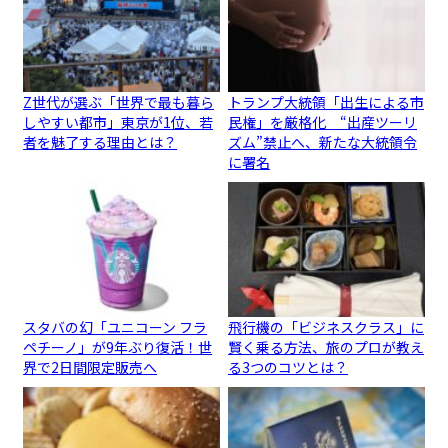
Z世代が選ぶ「世界で最も暮ら
トランプ大統領「出生による市
しやすい都市」東京が1位、若
民権」を厳格化 “出産ツーリ
者を魅了する理由とは？
ズム”禁止へ、新たな大統領令
に署名
スタバの幻「ユニコーン フラ
飛行機の「ビジネスクラス」に
ペチーノ」が9年ぶり復活！世
賢く乗る方法、旅のプロが教え
界で2日間限定販売へ
る3つのコツとは？