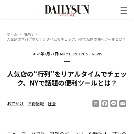
内
容
を
ス
ホーム
NEWS
キ
人気店の“行列”をリアルタイムでチェック、NYで話題の便利ツールとは？
ッ
2026年4月21日
DAILY CONTENTS
NEWS
プ
人気店の“行列”をリアルタイムでチェッ
ク、NYで話題の便利ツールとは？
X
Facebook
Line
Ema
おでかけ
お得情報
社会
ニューヨークでは、話題のベーカリーや新規オープンの