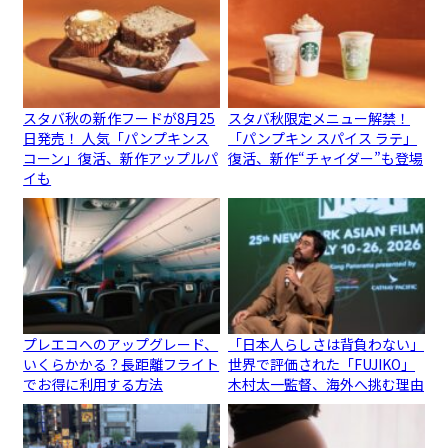
スタバ秋の新作フードが8月25
スタバ秋限定メニュー解禁！
日発売！ 人気「パンプキンス
「パンプキン スパイス ラテ」
コーン」復活、新作アップルパ
復活、新作“チャイダー”も登場
イも
プレエコへのアップグレード、
「日本人らしさは背負わない」
いくらかかる？長距離フライト
世界で評価された「FUJIKO」
でお得に利用する方法
木村太一監督、海外へ挑む理由