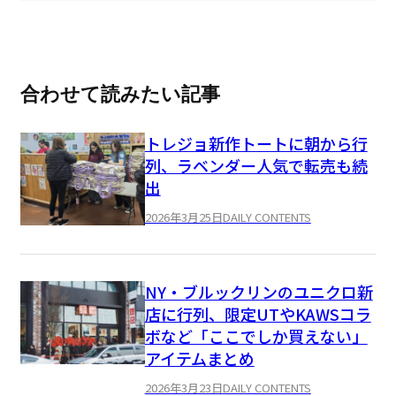
合わせて読みたい記事
トレジョ新作トートに朝から行
列、ラベンダー人気で転売も続
出
2026年3月25日
DAILY CONTENTS
NY・ブルックリンのユニクロ新
店に行列、限定UTやKAWSコラ
ボなど「ここでしか買えない」
アイテムまとめ
2026年3月23日
DAILY CONTENTS