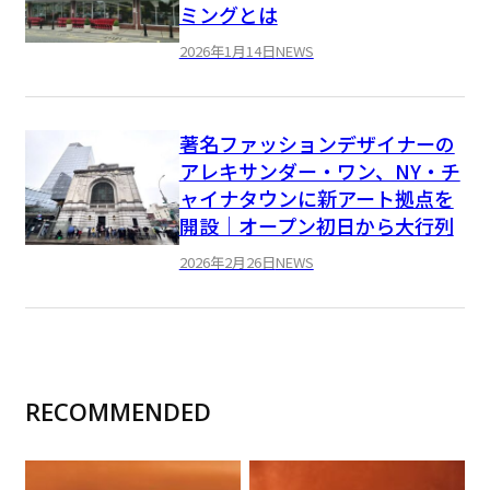
ミングとは
2026年1月14日
NEWS
著名ファッションデザイナーの
アレキサンダー・ワン、NY・チ
ャイナタウンに新アート拠点を
開設｜オープン初日から大行列
2026年2月26日
NEWS
RECOMMENDED