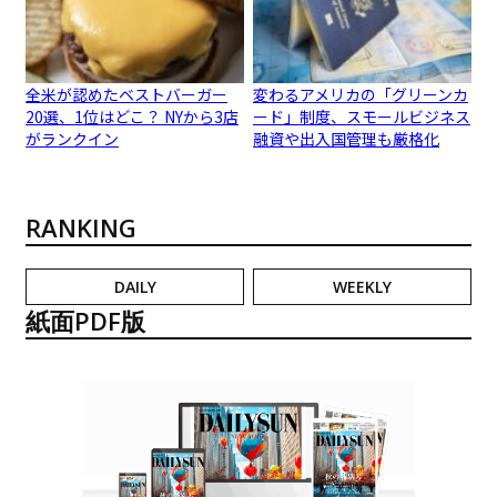
全米が認めたベストバーガー
変わるアメリカの「グリーンカ
20選、1位はどこ？ NYから3店
ード」制度、スモールビジネス
がランクイン
融資や出入国管理も厳格化
RANKING
DAILY
WEEKLY
紙面PDF版