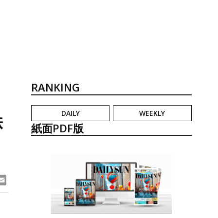
RANKING
DAILY
WEEKLY
鉄
紙面PDF版
ook
ne
Email