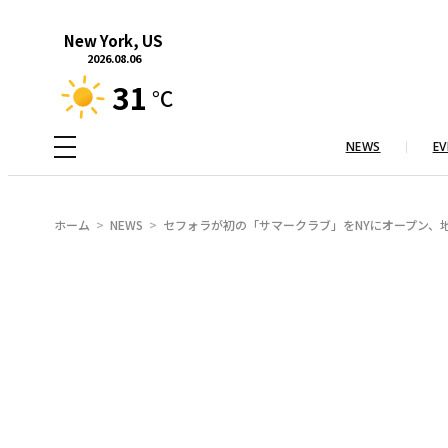
内
New York, US
容
2026.08.06
を
31
°C
ス
キ
NEWS
EV
ッ
プ
ホーム
NEWS
セフォラが初の「サマークラブ」をNYにオープン、