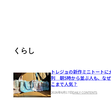
くらし
トレジョの新作ミニトートに
列 朝5時から並ぶ人も、な
こまで人気？
2026年6月17日
DAILY CONTENTS