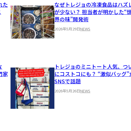
れた
なぜトレジョの冷凍食品はハズ
ニ
が少ない？ 担当者が明かした“
界の味”開発術
2026年5月29日
NEWS
な
トレジョのミニトート人気、つ
門家
にコストコにも？ “激似バッグ”
SNSで話題
2026年5月26日
NEWS