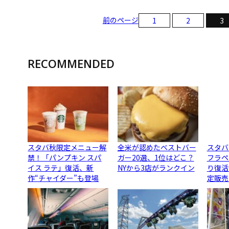
前のページ
1
2
3
RECOMMENDED
スタバ秋限定メニュー解
全米が認めたベストバー
スタバ
禁！「パンプキン スパ
ガー20選、1位はどこ？
フラペ
イス ラテ」復活、新
NYから3店がランクイン
り復活
作“チャイダー”も登場
定販売