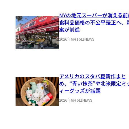
NYの地元スーパーが消える
食料品価格の不公平是正へ、
案が前進
2026年6月16日
NEWS
アメリカのスタバ夏新作まと
め、“青い抹茶”や北米限定ミ
ィーグッズが話題
2026年6月6日
NEWS