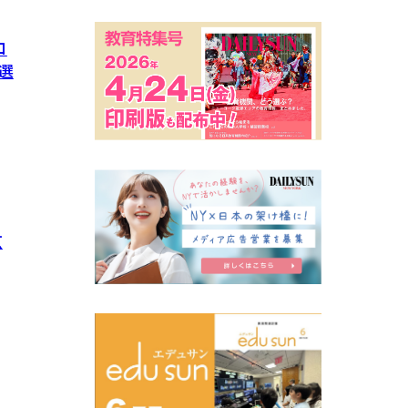
コ
選
玄