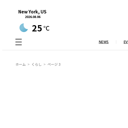
内
New York, US
容
2026.08.06
を
25
°C
ス
キ
NEWS
EV
ッ
プ
ホーム
くらし
ページ 3