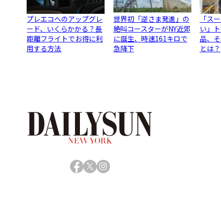
プレエコへのアップグレ
世界初「逆さま発進」の
「スー
ード、いくらかかる？長
絶叫コースターがNY近郊
い」ト
距離フライトでお得に利
に誕生、時速161キロで
品、そ
用する方法
急降下
とは？
Facebook
X
Instagram