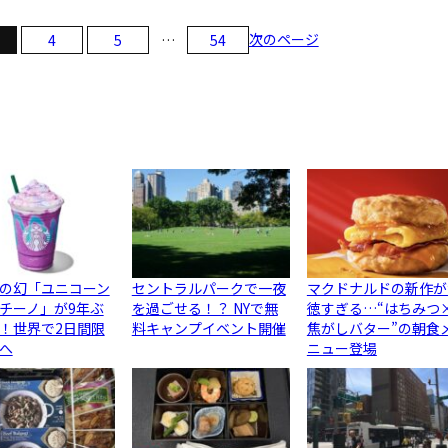
次のページ
4
5
…
54
の幻「ユニコーン
セントラルパークで一夜
マクドナルドの新作が
チーノ」が9年ぶ
を過ごせる！？ NYで無
徳すぎる…“はちみつ
！世界で2日間限
料キャンプイベント開催
焦がしバター”の朝食
へ
ニュー登場