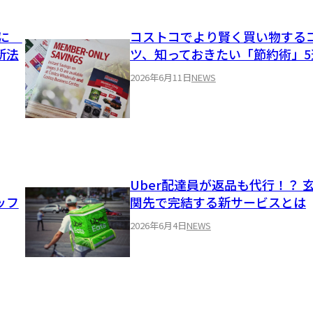
前に
コストコでより賢く買い物する
新法
ツ、知っておきたい「節約術」5
2026年6月11日
NEWS
Uber配達員が返品も代行！？ 
ッフ
関先で完結する新サービスとは
2026年6月4日
NEWS