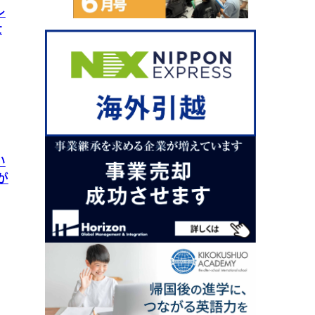
レ
世
い
が