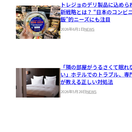
トレジョのデリ製品に込めら
新戦略とは？ “日本のコンビ
飯”的ニーズにも注目
2026年6月1日
NEWS
「隣の部屋がうるさくて眠れ
い」ホテルでのトラブル、専
が教える正しい対処法
2026年5月28日
NEWS