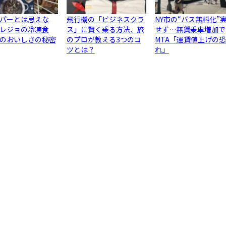
パーとは思えな
飛行機の「ビジネスクラ
NY市の“バス無料化”
レジョの冷凍食
ス」に賢く乗る方法、旅
せず…無賃乗車増加で
のおいしさの秘密
のプロが教える3つのコ
MTA「運賃値上げの恐
ツとは？
れ」