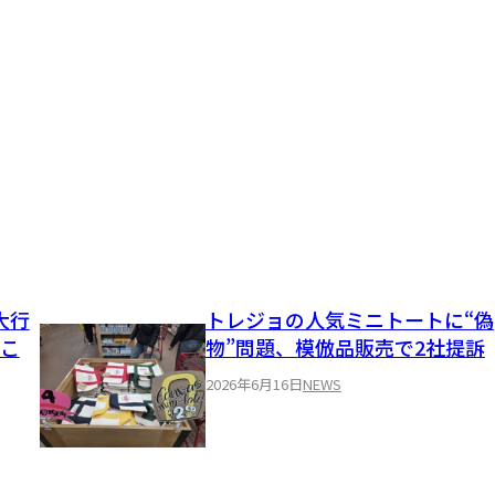
大行
トレジョの人気ミニトートに“偽
ぜこ
物”問題、模倣品販売で2社提訴
2026年6月16日
NEWS