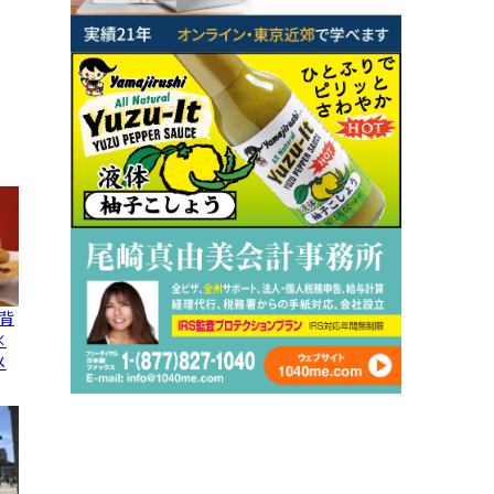
背
×
メ