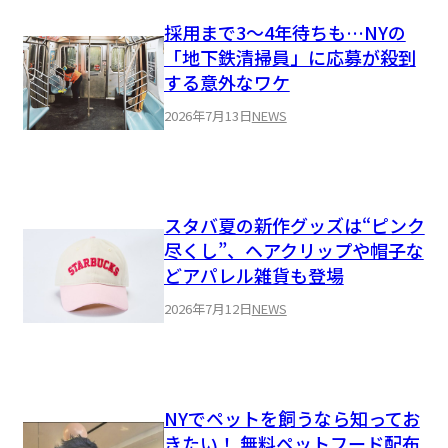
採用まで3〜4年待ちも…NYの
「地下鉄清掃員」に応募が殺到
する意外なワケ
2026年7月13日
NEWS
スタバ夏の新作グッズは“ピンク
尽くし”、ヘアクリップや帽子な
どアパレル雑貨も登場
2026年7月12日
NEWS
NYでペットを飼うなら知ってお
きたい！ 無料ペットフード配布