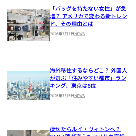
「バッグを持たない女性」が急
増？ アメリカで変わる新トレン
ド、その理由とは
2026年7月7日
NEWS
海外移住するならどこ？ 外国人
が選ぶ「住みやすい都市」ラン
キング、東京は8位
2026年7月6日
NEWS
痩せたらルイ・ヴィトンへ？