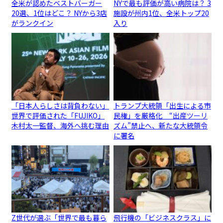
全米が認めたベストバーガー
NYで最も評価が高い病院は？ 3
20選、1位はどこ？ NYから3店
施設が州内1位、全米トップ20
がランクイン
入り
「日本人らしさは背負わない」
トランプ大統領「出生による市
世界で評価された「FUJIKO」
民権」を厳格化 “出産ツーリ
木村太一監督、海外へ挑む理由
ズム”禁止へ、新たな大統領令
に署名
Z世代が選ぶ「世界で最も暮ら
飛行機の「ビジネスクラス」に