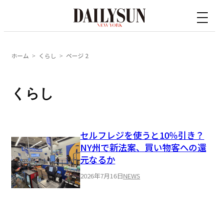
内
容
を
ス
ホーム
くらし
ページ 2
キ
ッ
くらし
プ
セルフレジを使うと10％引き？
NY州で新法案、買い物客への還
元なるか
2026年7月16日
NEWS