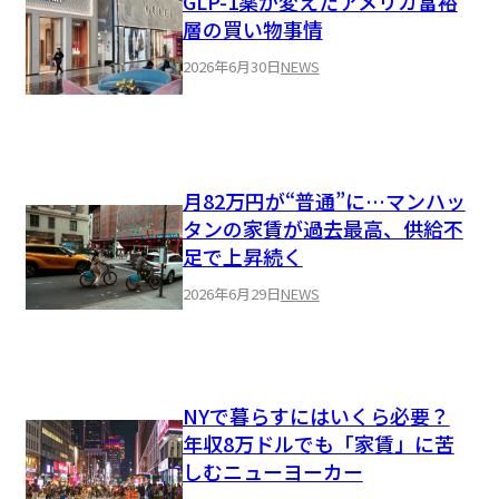
GLP-1薬が変えたアメリカ富裕
層の買い物事情
2026年6月30日
NEWS
月82万円が“普通”に…マンハッ
タンの家賃が過去最高、供給不
足で上昇続く
2026年6月29日
NEWS
NYで暮らすにはいくら必要？
年収8万ドルでも「家賃」に苦
しむニューヨーカー