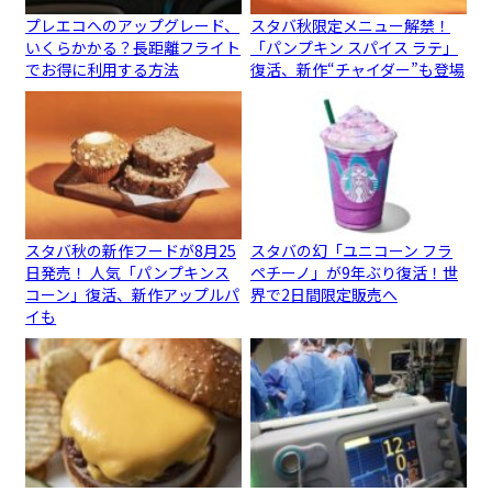
プレエコへのアップグレード、
スタバ秋限定メニュー解禁！
いくらかかる？長距離フライト
「パンプキン スパイス ラテ」
でお得に利用する方法
復活、新作“チャイダー”も登場
スタバ秋の新作フードが8月25
スタバの幻「ユニコーン フラ
日発売！ 人気「パンプキンス
ペチーノ」が9年ぶり復活！世
コーン」復活、新作アップルパ
界で2日間限定販売へ
イも