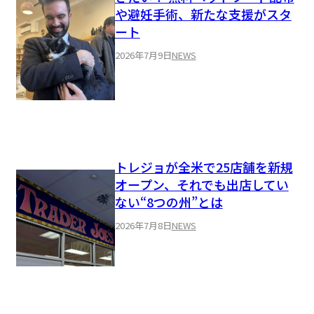
や避妊手術、新たな支援がスタ
ート
2026年7月9日
NEWS
トレジョが全米で25店舗を新規
オープン、それでも出店してい
ない“8つの州”とは
2026年7月8日
NEWS