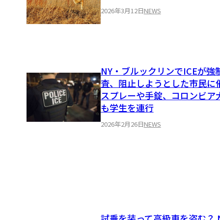
2026年3月12日
NEWS
NY・ブルックリンでICEが強
査、阻止しようとした市民に
スプレーや手錠、コロンビア
も学生を連行
2026年2月26日
NEWS
試乗を装って高級車を盗む？ 