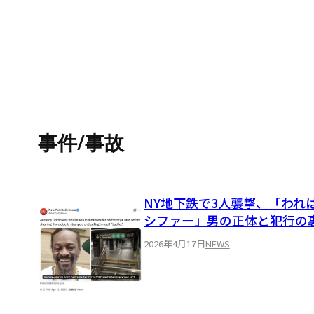
事件/事故
NY地下鉄で3人襲撃、「われ
シファー」男の正体と犯行の
2026年4月17日
NEWS