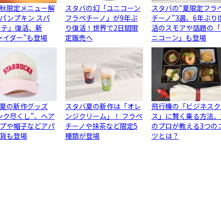
秋限定メニュー解
スタバの幻「ユニコーン
スタバの“夏限定フラ
パンプキン スパ
フラペチーノ」が9年ぶ
チーノ”3選、6年ぶり
ラテ」復活、新
り復活！世界で2日間限
活のスモアや話題の「
ャイダー”も登場
定販売へ
ニコーン」も登場
夏の新作グッズ
スタバ夏の新作は「オレ
飛行機の「ビジネスク
ンク尽くし”、ヘア
ンジクリーム」！ フラペ
ス」に賢く乗る方法、
プや帽子などアパ
チーノや抹茶など限定5
のプロが教える3つの
貨も登場
種類が登場
ツとは？