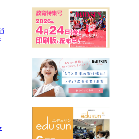
消
続
ラ