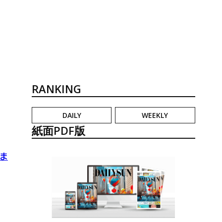
RANKING
DAILY
WEEKLY
紙面PDF版
ま