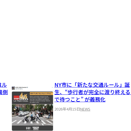
はル
NY市に「新たな交通ルール」誕
裏側
生、“歩行者が完全に渡り終える
で待つこと” が義務化
2026年4月15日
NEWS