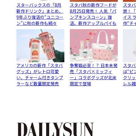
スターバックスの「8月
スタバ秋の新作フードが
スタバ
新作ドリンク」まとめ、
8月25日発売！ 人気「パ
禁！「
9年ぶり復活の“ユニコー
ンプキンスコーン」復
イス 
ン”に秋の新作も続々
活、新作アップルパイも
作“チ
アメリカの新作「スタバ
争奪戦必至！？ 日本未発
スタバ
グッズ」がレトロ可愛
売「スタバ×ミッフィ
は“ピ
い、チャーム付きタンブ
ー」コラボグッズが北米
クリッ
ラーなど数量限定発売
限定で登場
レル雑