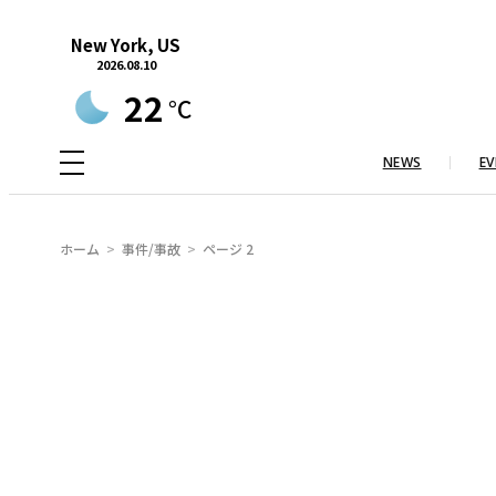
内
New York, US
容
2026.08.10
を
22
°C
ス
キ
NEWS
EV
ッ
プ
ホーム
事件/事故
ページ 2