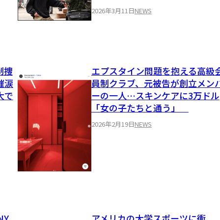
2026年3月11日
NEWS
制捜
エプスタイン問題を抱える高級
催涙
員制クラブ、元被告が創立メン
大で
ーの一人…スキンケアに3万ドル
「女の子たちと通う」
2026年2月19日
NEWS
NY
アメリカの大学スポーツに衝