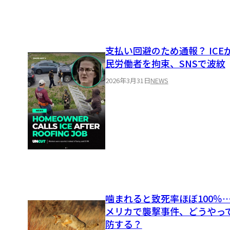
支払い回避のため通報？ ICE
民労働者を拘束、SNSで波紋
2026年3月31日
NEWS
噛まれると致死率ほぼ100％
メリカで襲撃事件、どうやっ
防する？