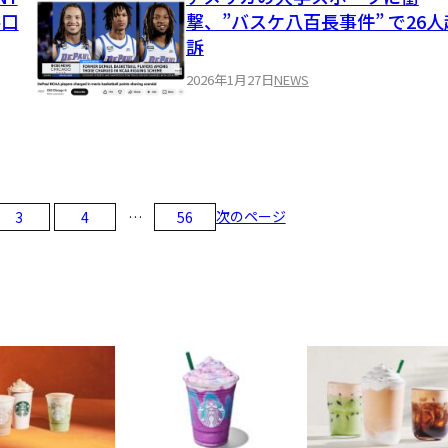
手口
撃、”バスケ八百長事件” で26人
訴
2026年1月27日
NEWS
次のページ
3
4
…
56