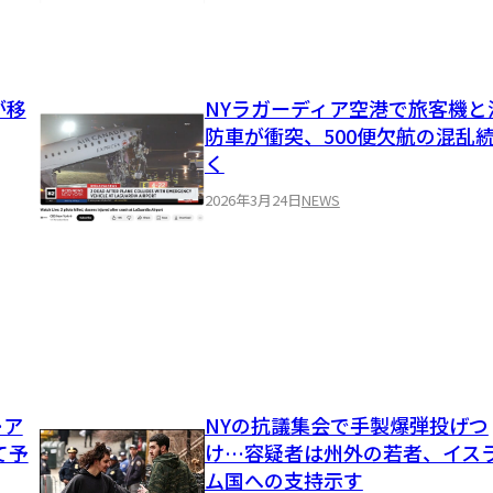
が移
NYラガーディア空港で旅客機と
防車が衝突、500便欠航の混乱
く
2026年3月24日
NEWS
…ア
NYの抗議集会で手製爆弾投げつ
て予
け…容疑者は州外の若者、イス
ム国への支持示す