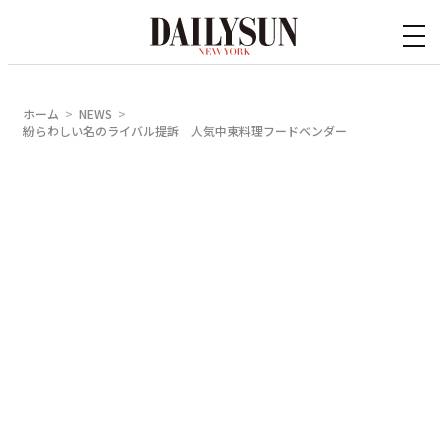
内
容
を
ス
ホーム
NEWS
キ
紛らわしい名のライバル提訴 人気中東料理フードベンダー
ッ
プ