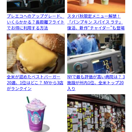
プレエコへのアップグレード、
スタバ秋限定メニュー解禁！
いくらかかる？長距離フライト
「パンプキン スパイス ラテ」
でお得に利用する方法
復活、新作“チャイダー”も登場
全米が認めたベストバーガー
NYで最も評価が高い病院は？ 3
20選、1位はどこ？ NYから3店
施設が州内1位、全米トップ20
がランクイン
入り