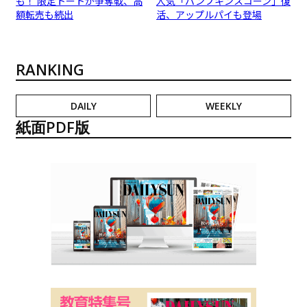
も！ 限定トートが争奪戦、高
人気「パンプキンスコーン」復
額転売も続出
活、アップルパイも登場
RANKING
DAILY
WEEKLY
紙面PDF版