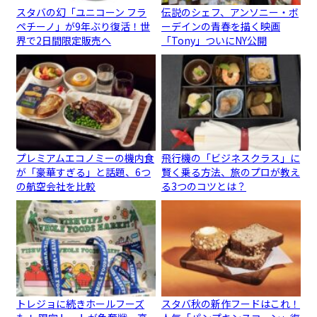
スタバの幻「ユニコーン フラ
伝説のシェフ、アンソニー・ボ
ペチーノ」が9年ぶり復活！世
ーデインの青春を描く映画
界で2日間限定販売へ
「Tony」ついにNY公開
プレミアムエコノミーの機内食
飛行機の「ビジネスクラス」に
が「豪華すぎる」と話題、6つ
賢く乗る方法、旅のプロが教え
の航空会社を比較
る3つのコツとは？
トレジョに続きホールフーズ
スタバ秋の新作フードはこれ！