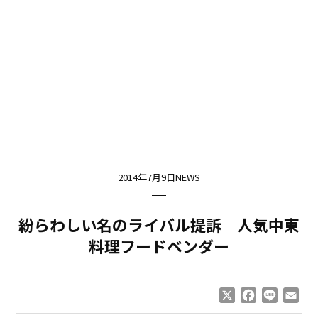
2014年7月9日
NEWS
紛らわしい名のライバル提訴 人気中東
料理フードベンダー
X
Facebook
Line
Ema