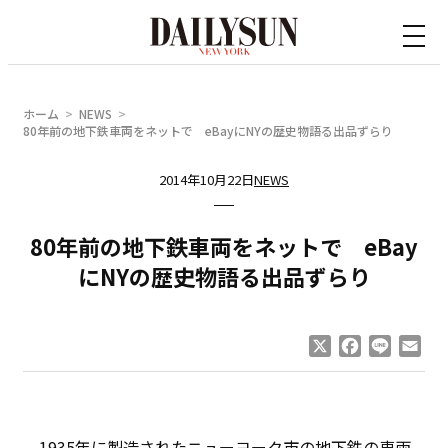
内
容
を
ス
ホーム
NEWS
キ
80年前の地下鉄車両をネットで eBayにNYの歴史物語る出品ずらり
ッ
2014年10月22日
NEWS
プ
80年前の地下鉄車両をネットで eBay
にNYの歴史物語る出品ずらり
X
Facebook
Line
Ema
1935年に製造されたニューヨーク市の地下鉄の車両