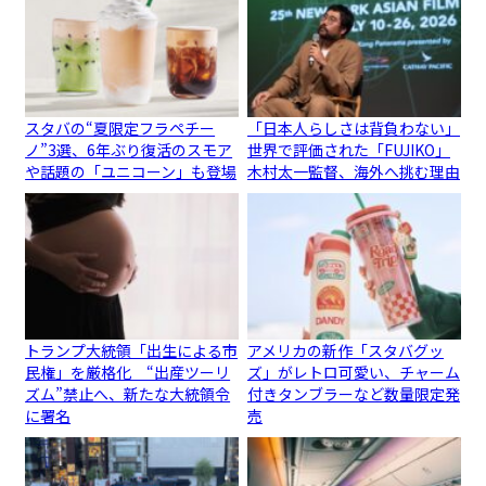
スタバの“夏限定フラペチー
「日本人らしさは背負わない」
ノ”3選、6年ぶり復活のスモア
世界で評価された「FUJIKO」
や話題の「ユニコーン」も登場
木村太一監督、海外へ挑む理由
トランプ大統領「出生による市
アメリカの新作「スタバグッ
民権」を厳格化 “出産ツーリ
ズ」がレトロ可愛い、チャーム
ズム”禁止へ、新たな大統領令
付きタンブラーなど数量限定発
に署名
売