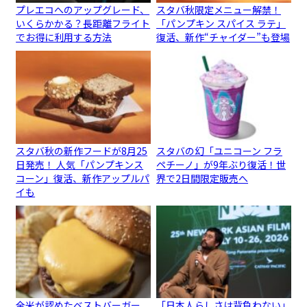
プレエコへのアップグレード、
スタバ秋限定メニュー解禁！
いくらかかる？長距離フライト
「パンプキン スパイス ラテ」
でお得に利用する方法
復活、新作“チャイダー”も登場
スタバ秋の新作フードが8月25
スタバの幻「ユニコーン フラ
日発売！ 人気「パンプキンス
ペチーノ」が9年ぶり復活！世
コーン」復活、新作アップルパ
界で2日間限定販売へ
イも
全米が認めたベストバーガー
「日本人らしさは背負わない」