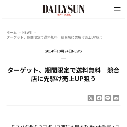
内
容
を
ス
ホーム
NEWS
キ
ターゲット、期間限定で送料無料 競合店に先駆け売上UP狙う
ッ
2014年10月24日
NEWS
プ
ターゲット、期間限定で送料無料 競合
店に先駆け売上UP狙う
X
Facebook
Line
Ema
ミネソタ州ミネアポリス市に本拠地を持つ大手ディス