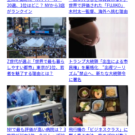
20選、1位はどこ？ NYから3店
世界で評価された「FUJIKO」
がランクイン
木村太一監督、海外へ挑む理由
Z世代が選ぶ「世界で最も暮ら
トランプ大統領「出生による市
しやすい都市」東京が1位、若
民権」を厳格化 “出産ツーリ
者を魅了する理由とは？
ズム”禁止へ、新たな大統領令
に署名
NYで最も評価が高い病院は？ 3
飛行機の「ビジネスクラス」に