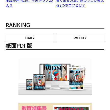
施設が州内1位、全米トップ20
賢く乗る方法、旅のプロが教え
入り
る3つのコツとは？
RANKING
DAILY
WEEKLY
紙面PDF版