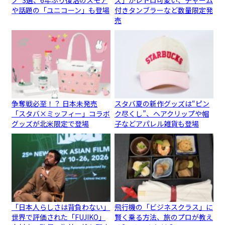
ノ”3選、6年ぶり復活のスモア
ズ」がレトロ可愛い、チャーム
や話題の「ユニコーン」も登場
付きタンブラーなど数量限定発
売
争奪戦必至！？ 日本未発売
スタバ夏の新作グッズは“ピン
「スタバ×ミッフィー」コラボ
ク尽くし”、ヘアクリップや帽
グッズが北米限定で登場
子などアパレル雑貨も登場
「日本人らしさは背負わない」
飛行機の「ビジネスクラス」に
世界で評価された「FUJIKO」
賢く乗る方法、旅のプロが教え