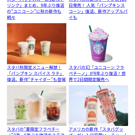
リンク」まとめ、9年ぶり復活
日発売！ 人気「パンプキンス
の“ユニコーン”に秋の新作も
コーン」復活、新作アップルパ
続々
イも
スタバ秋限定メニュー解禁！
スタバの幻「ユニコーン フラ
「パンプキン スパイス ラテ」
ペチーノ」が9年ぶり復活！世
復活、新作“チャイダー”も登場
界で2日間限定販売へ
スタバの“夏限定フラペチー
アメリカの新作「スタバグッ