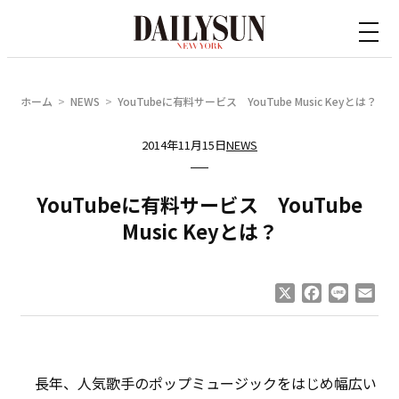
内
容
を
ス
ホーム
NEWS
YouTubeに有料サービス YouTube Music Keyとは？
キ
ッ
2014年11月15日
NEWS
プ
YouTubeに有料サービス YouTube
Music Keyとは？
X
Facebook
Line
Ema
長年、人気歌手のポップミュージックをはじめ幅広い