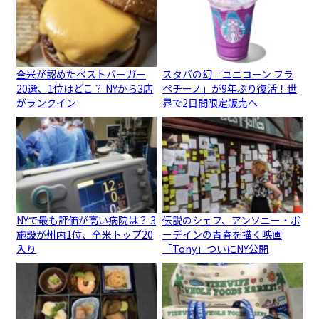
全米が認めたベストバーガー
スタバの幻「ユニコーン フラ
20選、1位はどこ？ NYから3店
ペチーノ」が9年ぶり復活！世
がランクイン
界で2日間限定販売へ
NYで最も評価が高い病院は？ 3
伝説のシェフ、アンソニー・ボ
施設が州内1位、全米トップ20
ーデインの青春を描く映画
入り
「Tony」ついにNY公開