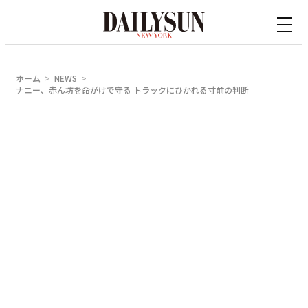
内
容
を
ス
ホーム
NEWS
キ
ナニー、赤ん坊を命がけで守る トラックにひかれる寸前の判断
ッ
プ