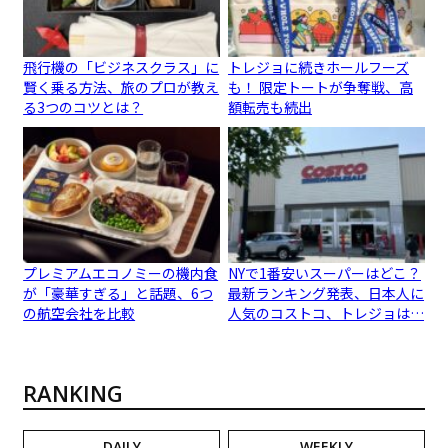
飛行機の「ビジネスクラス」に
トレジョに続きホールフーズ
賢く乗る方法、旅のプロが教え
も！ 限定トートが争奪戦、高
る3つのコツとは？
額転売も続出
プレミアムエコノミーの機内食
NYで1番安いスーパーはどこ？
が「豪華すぎる」と話題、6つ
最新ランキング発表、日本人に
の航空会社を比較
人気のコストコ、トレジョは…
RANKING
DAILY
WEEKLY