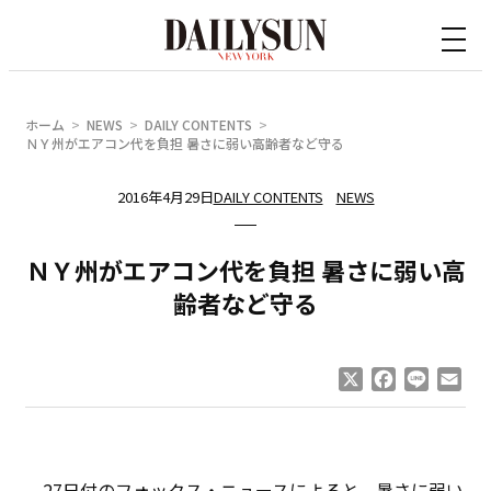
内
容
を
ス
ホーム
NEWS
DAILY CONTENTS
キ
ＮＹ州がエアコン代を負担 暑さに弱い高齢者など守る
ッ
2016年4月29日
DAILY CONTENTS
NEWS
プ
ＮＹ州がエアコン代を負担 暑さに弱い高
齢者など守る
X
Facebook
Line
Ema
27日付のフォックス・ニュースによると、暑さに弱い