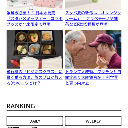
争奪戦必至！？ 日本未発売
スタバ夏の新作は「オレンジク
「スタバ×ミッフィー」コラボ
リーム」！ フラペチーノや抹
グッズが北米限定で登場
茶など限定5種類が登場
飛行機の「ビジネスクラス」に
トランプ大統領、ワクチンと自
賢く乗る方法、旅のプロが教え
閉症巡り大統領令か？ 科学界
る3つのコツとは？
と真っ向対立
RANKING
DAILY
WEEKLY