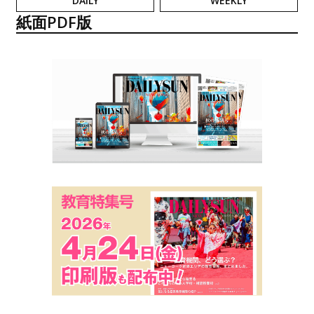
DAILY
WEEKLY
紙面PDF版