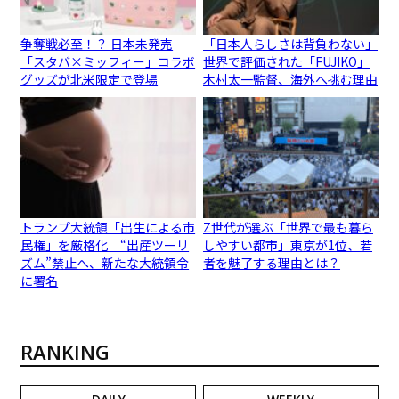
争奪戦必至！？ 日本未発売
「日本人らしさは背負わない」
「スタバ×ミッフィー」コラボ
世界で評価された「FUJIKO」
グッズが北米限定で登場
木村太一監督、海外へ挑む理由
トランプ大統領「出生による市
Z世代が選ぶ「世界で最も暮ら
民権」を厳格化 “出産ツーリ
しやすい都市」東京が1位、若
ズム”禁止へ、新たな大統領令
者を魅了する理由とは？
に署名
RANKING