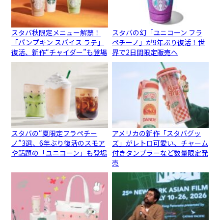
スタバ秋限定メニュー解禁！
スタバの幻「ユニコーン フラ
「パンプキン スパイス ラテ」
ペチーノ」が9年ぶり復活！世
復活、新作“チャイダー”も登場
界で2日間限定販売へ
スタバの“夏限定フラペチー
アメリカの新作「スタバグッ
ノ”3選、6年ぶり復活のスモア
ズ」がレトロ可愛い、チャーム
や話題の「ユニコーン」も登場
付きタンブラーなど数量限定発
売