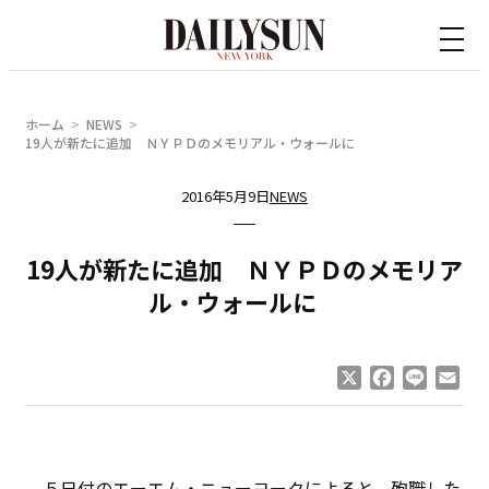
内
容
を
ス
ホーム
NEWS
キ
19人が新たに追加 ＮＹＰＤのメモリアル・ウォールに
ッ
2016年5月9日
NEWS
プ
19人が新たに追加 ＮＹＰＤのメモリア
ル・ウォールに
X
Facebook
Line
Ema
５日付のエーエム・ニューヨークによると、殉職した