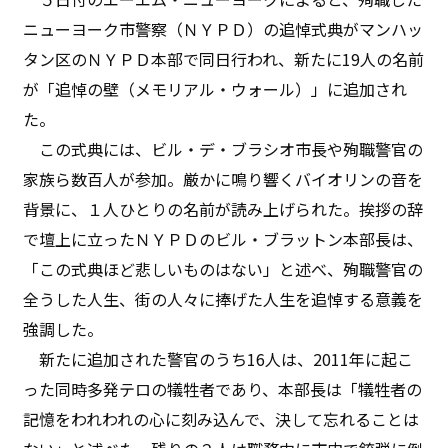
ニューヨーク市警察（ＮＹＰＤ）の追悼式典がマンハッ
タン区のＮＹＰＤ本部で同日行われ、新たに19人の名前
が「追悼の壁（メモリアル・ウォール）」に追加され
た。
この式典には、ビル・デ・ブラシオ市長や殉職警官の
家族ら数百人が参加。厳かに鳴り響くバイオリンの音を
背景に、１人ひとりの名前が読み上げられた。挨拶の辞
で壇上に立ったＮＹＰＤのビル・ブラットン本部長は、
「この式典ほど悲しいものはない」と述べ、殉職警官の
全うした人生、街の人々に捧げた人生を追悼する意義を
強調した。
新たに追加された警官のうち16人は、2011年に起こ
った同時多発テロの犠牲者であり、本部長は「犠牲者の
記憶をわれわれの心に刻み込んで、決して忘れることは