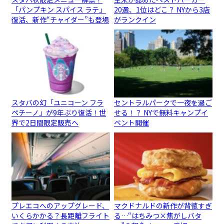
「パンプキン スパイス ラテ」
20選、1位はどこ？ NYから3店
復活、新作“チャイダー”も登場
がランクイン
スタバの幻「ユニコーン フラ
セントラルパークで一夜を過ご
ペチーノ」が9年ぶり復活！世
せる！？ NYで無料キャンプイ
界で2日間限定販売へ
ベント開催
プレエコへのアップグレード、
マクドナルドの新作が背徳すぎ
いくらかかる？長距離フライト
る…“はちみつ×焦がしバタ