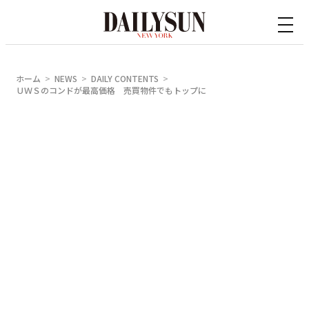
内
容
を
ス
ホーム
NEWS
DAILY CONTENTS
キ
ＵＷＳのコンドが最高価格 売買物件でもトップに
ッ
プ