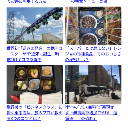
でお得に利用する方法
ー”の朝食メニュー登場
世界初「逆さま発進」の絶叫コ
「スーパーとは思えない」トレ
ースターがNY近郊に誕生、時
ジョの冷凍食品、そのおいしさ
速161キロで急降下
の秘密とは？
飛行機の「ビジネスクラス」に
NY市の“バス無料化”実現せ
賢く乗る方法、旅のプロが教え
ず…無賃乗車増加でMTA「運
る3つのコツとは？
賃値上げの恐れ」