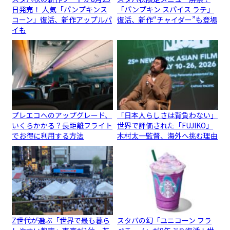
日発売！ 人気「パンプキンス
「パンプキン スパイス ラテ」
コーン」復活、新作アップルパ
復活、新作“チャイダー”も登場
イも
プレエコへのアップグレード、
「日本人らしさは背負わない」
いくらかかる？長距離フライト
世界で評価された「FUJIKO」
でお得に利用する方法
木村太一監督、海外へ挑む理由
Z世代が選ぶ「世界で最も暮ら
スタバの幻「ユニコーン フラ