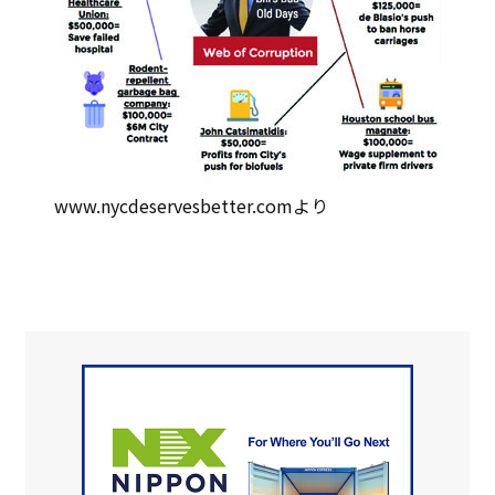
www.nycdeservesbetter.comより