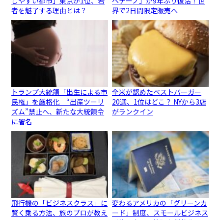
しやすい都市」東京が1位、若
ペチーノ」が9年ぶり復活！世
者を魅了する理由とは？
界で2日間限定販売へ
トランプ大統領「出生による市
全米が認めたベストバーガー
民権」を厳格化 “出産ツーリ
20選、1位はどこ？ NYから3店
ズム”禁止へ、新たな大統領令
がランクイン
に署名
飛行機の「ビジネスクラス」に
変わるアメリカの「グリーンカ
賢く乗る方法、旅のプロが教え
ード」制度、スモールビジネス