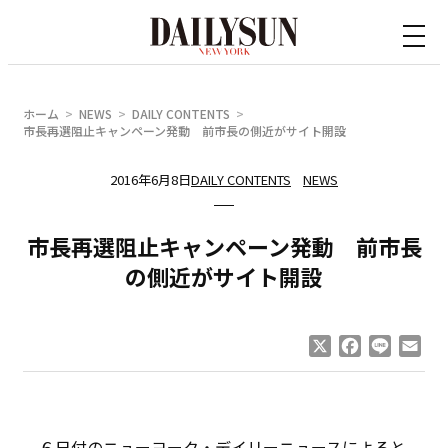
内
容
を
ス
ホーム
NEWS
DAILY CONTENTS
キ
市長再選阻止キャンペーン発動 前市長の側近がサイト開設
ッ
2016年6月8日
DAILY CONTENTS
NEWS
プ
市長再選阻止キャンペーン発動 前市長
の側近がサイト開設
X
Facebook
Line
Ema
６日付のニューヨーク・デイリーニュースによると、