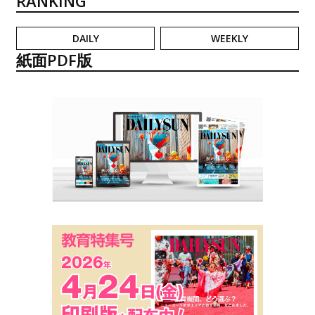
RANKING
DAILY
WEEKLY
紙面PDF版