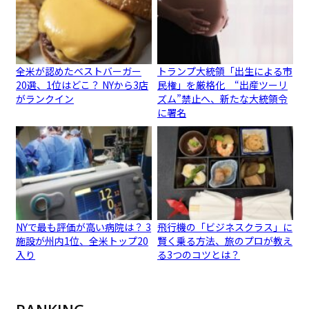
全米が認めたベストバーガー
トランプ大統領「出生による市
20選、1位はどこ？ NYから3店
民権」を厳格化 “出産ツーリ
がランクイン
ズム”禁止へ、新たな大統領令
に署名
NYで最も評価が高い病院は？ 3
飛行機の「ビジネスクラス」に
施設が州内1位、全米トップ20
賢く乗る方法、旅のプロが教え
入り
る3つのコツとは？