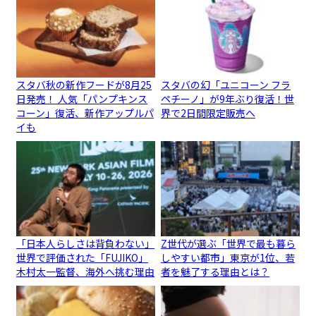
スタバ秋の新作フードが8月25
スタバの幻「ユニコーン フラ
日発売！ 人気「パンプキンス
ペチーノ」が9年ぶり復活！世
コーン」復活、新作アップルパ
界で2日間限定販売へ
イも
「日本人らしさは背負わない」
Z世代が選ぶ「世界で最も暮ら
世界で評価された「FUJIKO」
しやすい都市」東京が1位、若
木村太一監督、海外へ挑む理由
者を魅了する理由とは？