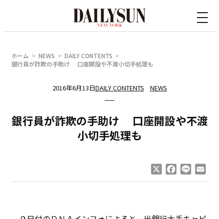
内
容
を
ス
ホーム
NEWS
DAILY CONTENTS
キ
銀行員が詐欺の手助け 口座開設や不渡小切手処理も
ッ
2016年6月13日
DAILY CONTENTS
NEWS
プ
銀行員が詐欺の手助け 口座開設や不渡
小切手処理も
X
Facebook
Line
Ema
９日付のＤＮＡインフォによると、米銀行大手キャピ