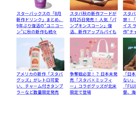
スターバックスの「8月
スタバ秋の新作フードが
スタバ
新作ドリンク」まとめ、
8月25日発売！ 人気「パ
禁！「
9年ぶり復活の“ユニコー
ンプキンスコーン」復
イス 
ン”に秋の新作も続々
活、新作アップルパイも
作“チ
アメリカの新作「スタバ
争奪戦必至！？ 日本未発
「日本
グッズ」がレトロ可愛
売「スタバ×ミッフィ
ない」
い、チャーム付きタンブ
ー」コラボグッズが北米
「FU
ラーなど数量限定発売
限定で登場
督、海