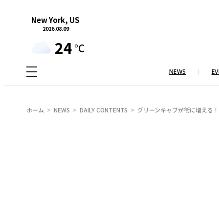
内
New York, US
容
2026.08.09
を
24
°C
ス
キ
NEWS
EV
ッ
プ
ホーム
NEWS
DAILY CONTENTS
グリーンキャブが街に増える！