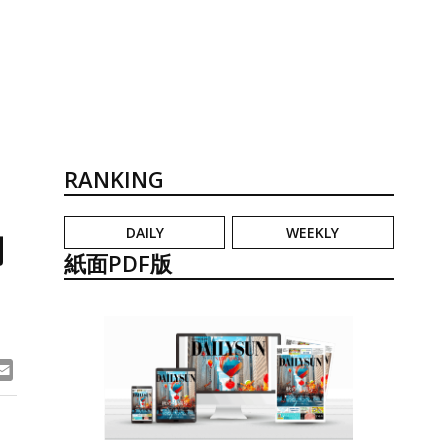
RANKING
DAILY
WEEKLY
制
紙面PDF版
ook
ne
Email