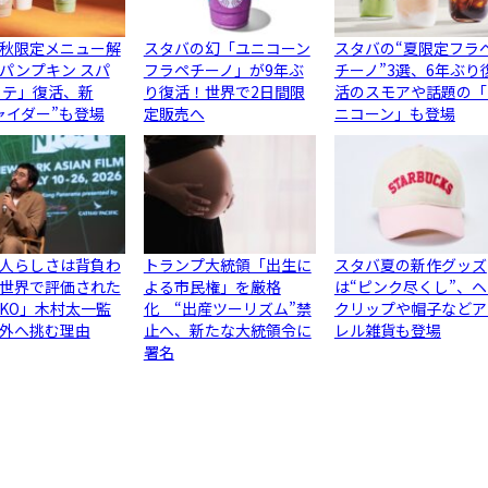
秋限定メニュー解
スタバの幻「ユニコーン
スタバの“夏限定フラ
パンプキン スパ
フラペチーノ」が9年ぶ
チーノ”3選、6年ぶり
ラテ」復活、新
り復活！世界で2日間限
活のスモアや話題の「
ャイダー”も登場
定販売へ
ニコーン」も登場
人らしさは背負わ
トランプ大統領「出生に
スタバ夏の新作グッズ
世界で評価された
よる市民権」を厳格
は“ピンク尽くし”、
JIKO」木村太一監
化 “出産ツーリズム”禁
クリップや帽子などア
外へ挑む理由
止へ、新たな大統領令に
レル雑貨も登場
署名