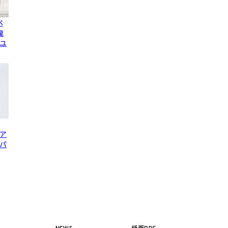
ペ
復
ユ
ヘア
パ
NEWS
紙面PDF