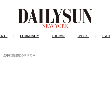
ENTS
COMMUNITY
COLUMN
SPECIAL
FEAT
モ 血中に高濃度のＰＦＯＡ