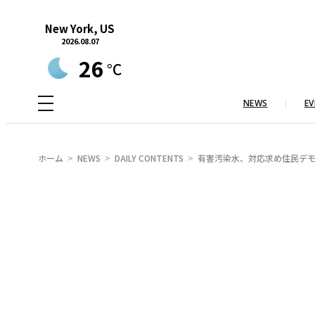
内
New York, US
容
2026.08.07
を
26
°C
ス
キ
NEWS
EV
ッ
プ
ホーム
NEWS
DAILY CONTENTS
有害汚染水、対応求め住民デ