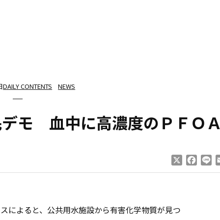
日
DAILY CONTENTS
NEWS
民デモ 血中に高濃度のＰＦＯ
X
Faceb
Li
スによると、公共用水施設から有害化学物質が見つ