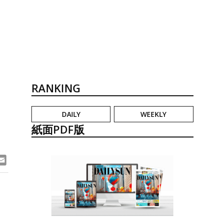
RANKING
DAILY
WEEKLY
Ａ
紙面PDF版
ook
ne
Email