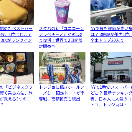
認めたベストバー
スタバの幻「ユニコーン
NYで最も評価が高い
0選、1位はどこ？
フラペチーノ」が9年ぶ
は？ 3施設が州内1位
ら3店がランクイン
り復活！世界で2日間限
全米トップ20入り
定販売へ
の「ビジネスクラ
トレジョに続きホールフ
NYで1番安いスーパー
賢く乗る方法、旅
ーズも！ 限定トートが争
どこ？ 最新ランキン
が教える3つのコ
奪戦、高額転売も続出
表、日本人に人気のコ
？
トコ、トレジョは…