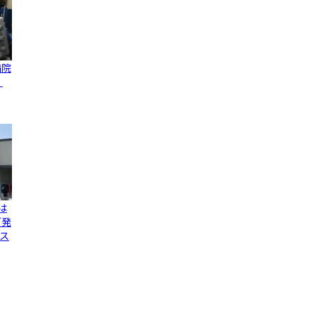
病院
、
は
グ発
ス