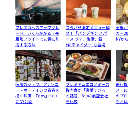
プレエコへのアップグレ
スタバ秋限定メニュー解
全米が
ード、いくらかかる？長
禁！「パンプキン スパ
ガー2
距離フライトでお得に利
イス ラテ」復活、新
NYか
用する方法
作“チャイダー”も登場
伝説のシェフ、アンソニ
プレミアムエコノミーの
飛行機
ー・ボーデインの青春を
機内食が「豪華すぎる」
ス」に
描く映画「Tony」つい
と話題、6つの航空会社
のプロ
にNY公開
を比較
ツとは