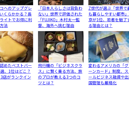
コへのアップグレ
「日本人らしさは背負わ
Z世代が選ぶ「世界で
いくらかかる？長
ない」世界で評価された
も暮らしやすい都市」
ライトでお得に利
「FUJIKO」木村太一監
京が1位、若者を魅了
方法
督、海外へ挑む理由
る理由とは？
認めたベストバー
飛行機の「ビジネスクラ
変わるアメリカの「グ
0選、1位はどこ？
ス」に賢く乗る方法、旅
ーンカード」制度、ス
ら3店がランクイン
のプロが教える3つのコ
ールビジネス融資や出
ツとは？
国管理も厳格化