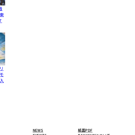
最
東
す
リ
モ
入
NEWS
紙面PDF