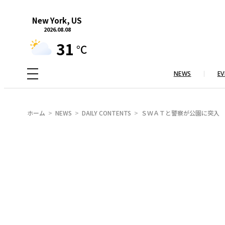
内
New York, US
容
2026.08.08
を
31
°C
ス
キ
NEWS
EV
ッ
プ
ホーム
NEWS
DAILY CONTENTS
ＳＷＡＴと警察が公園に突入