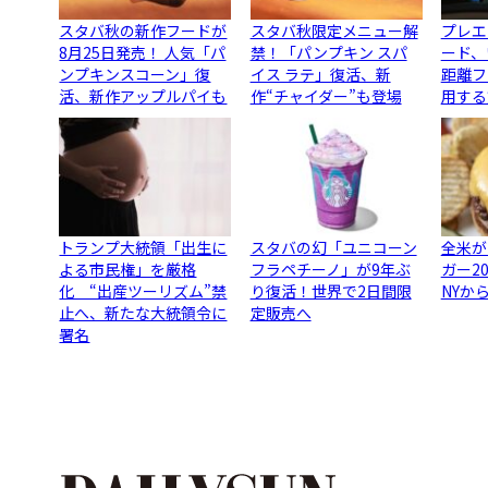
スタバ秋の新作フードが
スタバ秋限定メニュー解
プレエ
8月25日発売！ 人気「パ
禁！「パンプキン スパ
ード、
ンプキンスコーン」復
イス ラテ」復活、新
距離フ
活、新作アップルパイも
作“チャイダー”も登場
用する
トランプ大統領「出生に
スタバの幻「ユニコーン
全米が
よる市民権」を厳格
フラペチーノ」が9年ぶ
ガー2
化 “出産ツーリズム”禁
り復活！世界で2日間限
NYか
止へ、新たな大統領令に
定販売へ
署名