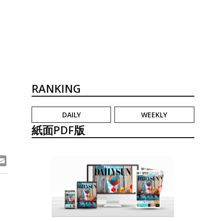
RANKING
DAILY
WEEKLY
紙面PDF版
ook
ne
Email