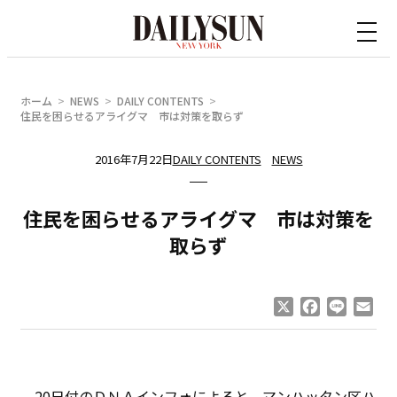
内
容
を
ス
ホーム
NEWS
DAILY CONTENTS
キ
住民を困らせるアライグマ 市は対策を取らず
ッ
2016年7月22日
DAILY CONTENTS
NEWS
プ
住民を困らせるアライグマ 市は対策を
取らず
X
Facebook
Line
Ema
20日付のＤＮＡインフォによると、マンハッタン区ハ