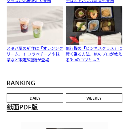
グッズが北米限定で登場
子などアパレル雑貨も登場
スタバ夏の新作は「オレンジク
飛行機の「ビジネスクラス」に
リーム」！ フラペチーノや抹
賢く乗る方法、旅のプロが教え
茶など限定5種類が登場
る3つのコツとは？
RANKING
DAILY
WEEKLY
紙面PDF版