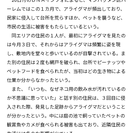
ーレムではこの１カ月で、アライグマが頻出しており、
民家に侵入して台所を荒らすほか、ペットを襲うなど、
市民の生活に被害をもたらしているという。
同エリアの住民の１人が、最初にアライグマを見たの
は今月３日で、それからはアライグマは頻繁に姿を現
し、敷地内を堂々と歩いているのが目撃されている。ま
た別の住民は２度も網戸を破られ、台所でピーナッツや
ペットフードを食べられたが、当初はどの生き物による
仕業か分からなかったという。
また、「いつも、なぜネコ用の飲み水が汚れているの
か不思議に思っていた」と話す別の住民は、３回目に侵
入された際、発見した足跡からアライグマだということ
が分かったという。中には庭の池で飼っていたペットの
観賞魚やカメが食べられる被害も出ており、近隣住民の