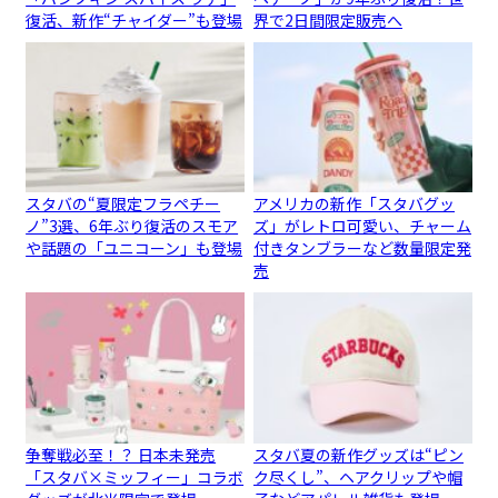
復活、新作“チャイダー”も登場
界で2日間限定販売へ
スタバの“夏限定フラペチー
アメリカの新作「スタバグッ
ノ”3選、6年ぶり復活のスモア
ズ」がレトロ可愛い、チャーム
や話題の「ユニコーン」も登場
付きタンブラーなど数量限定発
売
争奪戦必至！？ 日本未発売
スタバ夏の新作グッズは“ピン
「スタバ×ミッフィー」コラボ
ク尽くし”、ヘアクリップや帽