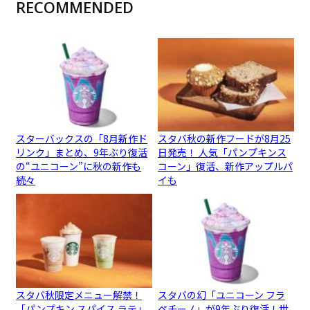
RECOMMENDED
スターバックスの「8月新作ド
スタバ秋の新作フードが8月25
リンク」まとめ、9年ぶり復活
日発売！ 人気「パンプキンス
の“ユニコーン”に秋の新作も
コーン」復活、新作アップルパ
続々
イも
スタバ秋限定メニュー解禁！
スタバの幻「ユニコーン フラ
「パンプキン スパイス ラテ」
ペチーノ」が9年ぶり復活！世