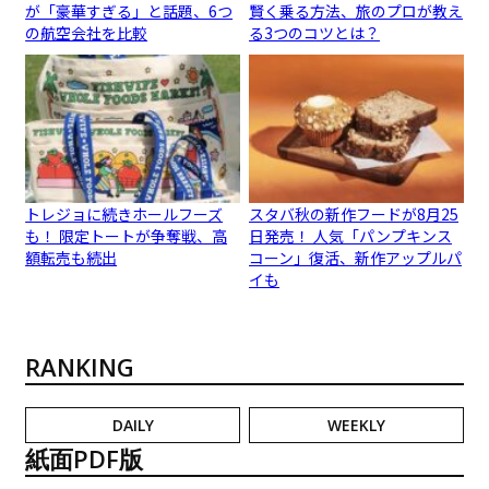
が「豪華すぎる」と話題、6つ
賢く乗る方法、旅のプロが教え
の航空会社を比較
る3つのコツとは？
トレジョに続きホールフーズ
スタバ秋の新作フードが8月25
も！ 限定トートが争奪戦、高
日発売！ 人気「パンプキンス
額転売も続出
コーン」復活、新作アップルパ
イも
RANKING
DAILY
WEEKLY
紙面PDF版