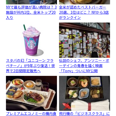
NYで最も評価が高い病院は？ 3
全米が認めたベストバーガー
施設が州内1位、全米トップ20
20選、1位はどこ？ NYから3店
入り
がランクイン
スタバの幻「ユニコーン フラ
伝説のシェフ、アンソニー・ボ
ペチーノ」が9年ぶり復活！世
ーデインの青春を描く映画
界で2日間限定販売へ
「Tony」ついにNY公開
プレミアムエコノミーの機内食
飛行機の「ビジネスクラス」に