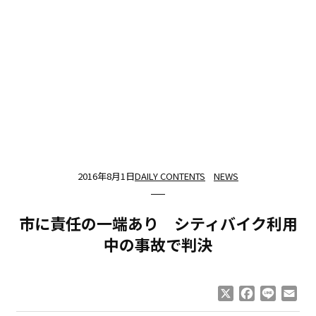
2016年8月1日
DAILY CONTENTS
NEWS
市に責任の一端あり シティバイク利用
中の事故で判決
X
Facebook
Line
Ema