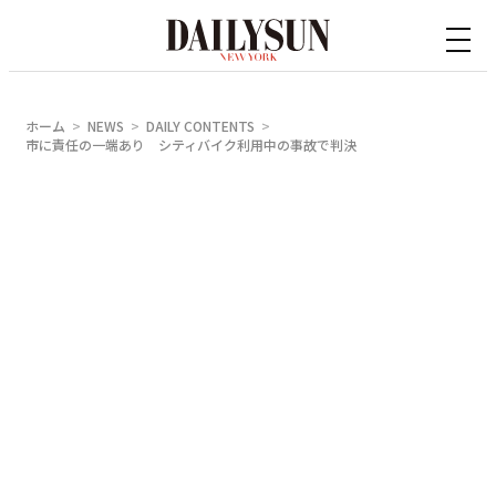
内
容
を
ス
ホーム
NEWS
DAILY CONTENTS
キ
市に責任の一端あり シティバイク利用中の事故で判決
ッ
プ