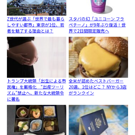
Z世代が選ぶ「世界で最も暮ら
スタバの幻「ユニコーン フラ
しやすい都市」東京が1位、若
ペチーノ」が9年ぶり復活！世
者を魅了する理由とは？
界で2日間限定販売へ
トランプ大統領「出生による市
全米が認めたベストバーガー
民権」を厳格化 “出産ツーリ
20選、1位はどこ？ NYから3店
ズム”禁止へ、新たな大統領令
がランクイン
に署名