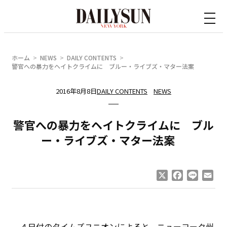
内
容
を
ス
ホーム
NEWS
DAILY CONTENTS
キ
警官への暴力をヘイトクライムに ブルー・ライブズ・マター法案
ッ
2016年8月8日
DAILY CONTENTS
NEWS
プ
警官への暴力をヘイトクライムに ブル
ー・ライブズ・マター法案
X
Facebook
Line
Ema
４日付のタイムズユニオンによると、ニューヨーク州