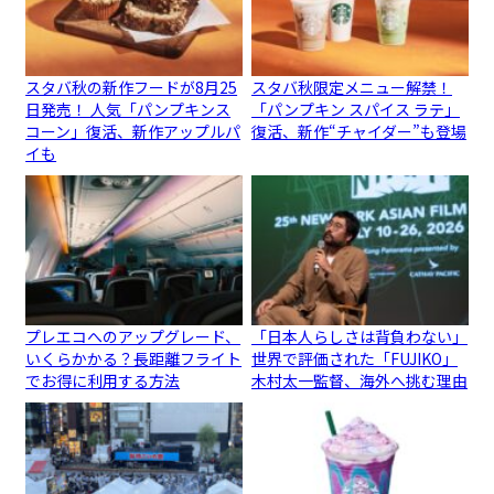
スタバ秋の新作フードが8月25
スタバ秋限定メニュー解禁！
日発売！ 人気「パンプキンス
「パンプキン スパイス ラテ」
コーン」復活、新作アップルパ
復活、新作“チャイダー”も登場
イも
プレエコへのアップグレード、
「日本人らしさは背負わない」
いくらかかる？長距離フライト
世界で評価された「FUJIKO」
でお得に利用する方法
木村太一監督、海外へ挑む理由