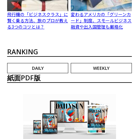
飛行機の「ビジネスクラス」に
変わるアメリカの「グリーンカ
賢く乗る方法、旅のプロが教え
ード」制度、スモールビジネス
る3つのコツとは？
融資や出入国管理も厳格化
RANKING
DAILY
WEEKLY
紙面PDF版