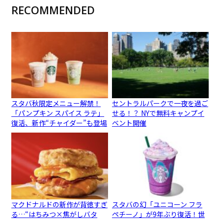
RECOMMENDED
スタバ秋限定メニュー解禁！
セントラルパークで一夜を過ご
「パンプキン スパイス ラテ」
せる！？ NYで無料キャンプイ
復活、新作“チャイダー”も登場
ベント開催
マクドナルドの新作が背徳すぎ
スタバの幻「ユニコーン フラ
る…“はちみつ×焦がしバタ
ペチーノ」が9年ぶり復活！世