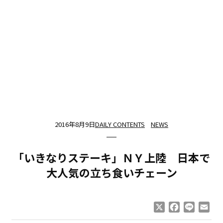
2016年8月9日
DAILY CONTENTS
NEWS
「いきなりステーキ」ＮＹ上陸 日本で
大人気の立ち食いチェーン
X
Facebook
Line
Ema