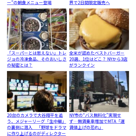
ー”の朝食メニュー登場
界で2日間限定販売へ
「スーパーとは思えない」トレ
全米が認めたベストバーガー
ジョの冷凍食品、そのおいしさ
20選、1位はどこ？ NYから3店
の秘密とは？
がランクイン
20台のカメラで大谷翔平を追
NY市の“バス無料化”実現せ
う、メジャーリーグ「生中継」
ず…無賃乗車増加でMTA「運
の裏側に潜入 「野球をドラマ
賃値上げの恐れ」
に作り上げるのがディレクター