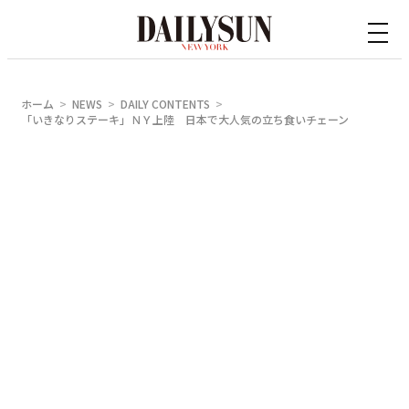
内
容
を
ス
ホーム
NEWS
DAILY CONTENTS
キ
「いきなりステーキ」ＮＹ上陸 日本で大人気の立ち食いチェーン
ッ
プ