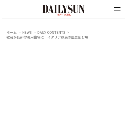
内
容
を
ス
ホーム
NEWS
DAILY CONTENTS
キ
教会が低所得者用住宅に イタリア移民の歴史刻む場
ッ
プ