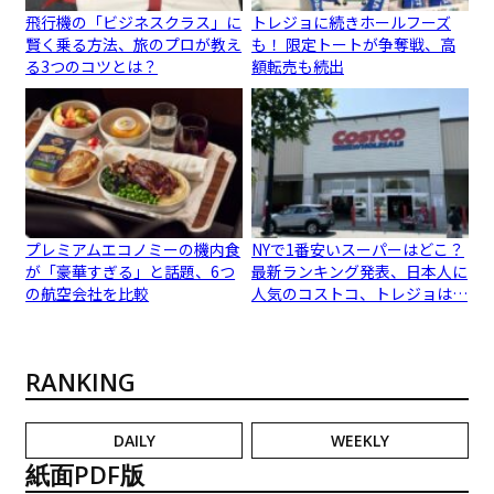
飛行機の「ビジネスクラス」に
トレジョに続きホールフーズ
賢く乗る方法、旅のプロが教え
も！ 限定トートが争奪戦、高
る3つのコツとは？
額転売も続出
プレミアムエコノミーの機内食
NYで1番安いスーパーはどこ？
が「豪華すぎる」と話題、6つ
最新ランキング発表、日本人に
の航空会社を比較
人気のコストコ、トレジョは…
RANKING
DAILY
WEEKLY
紙面PDF版