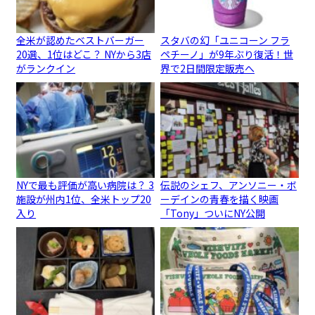
全米が認めたベストバーガー
スタバの幻「ユニコーン フラ
20選、1位はどこ？ NYから3店
ペチーノ」が9年ぶり復活！世
がランクイン
界で2日間限定販売へ
NYで最も評価が高い病院は？ 3
伝説のシェフ、アンソニー・ボ
施設が州内1位、全米トップ20
ーデインの青春を描く映画
入り
「Tony」ついにNY公開