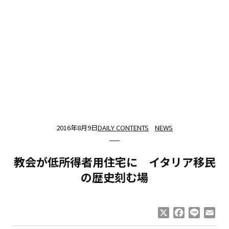
2016年8月9日
DAILY CONTENTS
NEWS
教会が低所得者用住宅に イタリア移民
の歴史刻む場
X
Facebook
Line
Ema