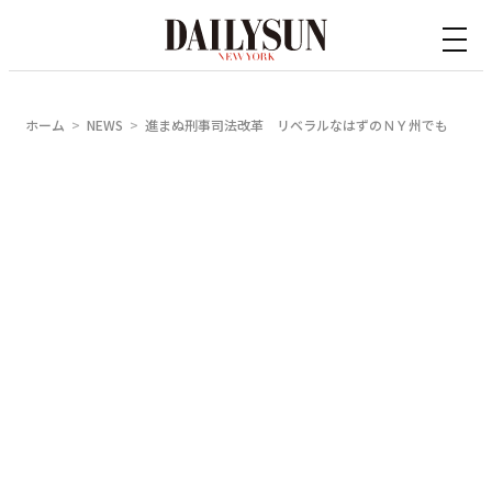
内
容
を
ス
ホーム
NEWS
進まぬ刑事司法改革 リベラルなはずのＮＹ州でも
キ
ッ
プ