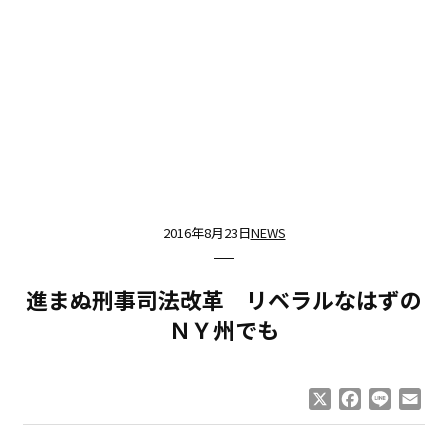
2016年8月23日
NEWS
進まぬ刑事司法改革 リベラルなはずの
ＮＹ州でも
X
Facebook
Line
Ema