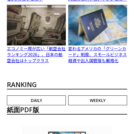
エコノミー席が広い「航空会社
変わるアメリカの「グリーンカ
ランキング2026」、日本の航
ード」制度、スモールビジネス
空会社はトップクラス
融資や出入国管理も厳格化
RANKING
DAILY
WEEKLY
紙面PDF版