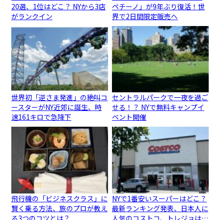
20選、1位はどこ？ NYから3店
ペチーノ」が9年ぶり復活！世
がランクイン
界で2日間限定販売へ
世界初「逆さま発進」の絶叫コ
セントラルパークで一夜を過ご
ースターがNY近郊に誕生、時
せる！？ NYで無料キャンプイ
速161キロで急降下
ベント開催
飛行機の「ビジネスクラス」に
NYで1番安いスーパーはどこ？
賢く乗る方法、旅のプロが教え
最新ランキング発表、日本人に
る3つのコツとは？
人気のコストコ、トレジョは…