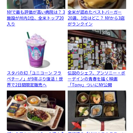
NYで最も評価が高い病院は？ 3
全米が認めたベストバーガー
施設が州内1位、全米トップ20
20選、1位はどこ？ NYから3店
入り
がランクイン
スタバの幻「ユニコーン フラ
伝説のシェフ、アンソニー・ボ
ペチーノ」が9年ぶり復活！世
ーデインの青春を描く映画
界で2日間限定販売へ
「Tony」ついにNY公開