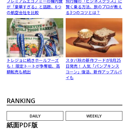
プレミアムエコノミーの機内食
飛行機の「ビジネスクラス」に
が「豪華すぎる」と話題、6つ
賢く乗る方法、旅のプロが教え
の航空会社を比較
る3つのコツとは？
トレジョに続きホールフーズ
スタバ秋の新作フードが8月25
も！ 限定トートが争奪戦、高
日発売！ 人気「パンプキンス
額転売も続出
コーン」復活、新作アップルパ
イも
RANKING
DAILY
WEEKLY
紙面PDF版