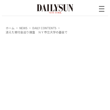
内
容
を
ス
ホーム
NEWS
DAILY CONTENTS
キ
消えた寄付金巡り捜査 ＮＹ市立大学の基金で
ッ
プ