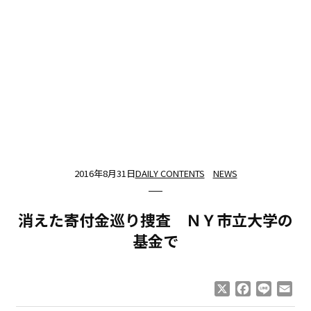
2016年8月31日
DAILY CONTENTS
NEWS
消えた寄付金巡り捜査 ＮＹ市立大学の
基金で
X
Facebook
Line
Ema