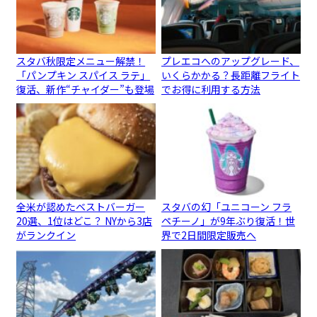
スタバ秋限定メニュー解禁！
プレエコへのアップグレード、
「パンプキン スパイス ラテ」
いくらかかる？長距離フライト
復活、新作“チャイダー”も登場
でお得に利用する方法
全米が認めたベストバーガー
スタバの幻「ユニコーン フラ
20選、1位はどこ？ NYから3店
ペチーノ」が9年ぶり復活！世
がランクイン
界で2日間限定販売へ