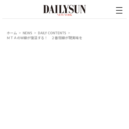
内
容
を
ス
ホーム
NEWS
DAILY CONTENTS
キ
ＭＴＡのW線が復活する！ ２番街線が現実味を
ッ
プ