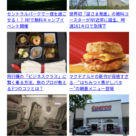
セントラルパークで一夜を過ご
世界初「逆さま発進」の絶叫コ
せる！？ NYで無料キャンプイ
ースターがNY近郊に誕生、時
ベント開催
速161キロで急降下
飛行機の「ビジネスクラス」に
マクドナルドの新作が背徳すぎ
賢く乗る方法、旅のプロが教え
る…“はちみつ×焦がしバタ
る3つのコツとは？
ー”の朝食メニュー登場