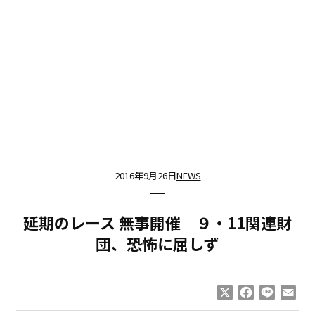
2016年9月26日
NEWS
延期のレース 無事開催 ９・11関連財
団、恐怖に屈しず
X
Facebook
Line
Ema