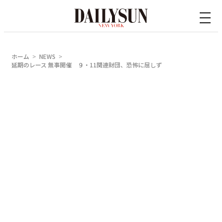
内
容
を
ス
ホーム
NEWS
キ
延期のレース 無事開催 ９・11関連財団、恐怖に屈しず
ッ
プ