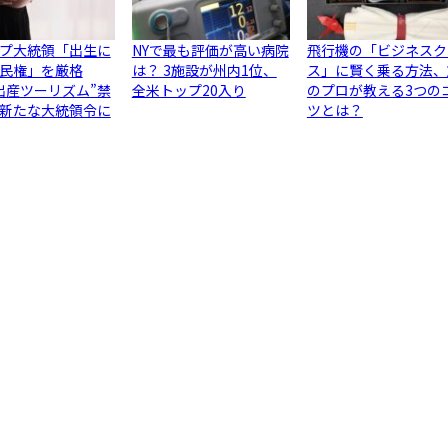
プ大統領「出生に
NYで最も評価が高い病院
飛行機の「ビジネスク
民権」を厳格
は？ 3施設が州内1位、
ス」に賢く乗る方法、
出産ツーリズム”禁
全米トップ20入り
のプロが教える3つの
新たな大統領令に
ツとは？