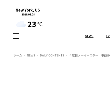
内
New York, US
容
2026.08.08
を
23
°C
ス
キ
NEWS
EV
ッ
プ
ホーム
NEWS
DAILY CONTENTS
４度目ノーイースター 事故