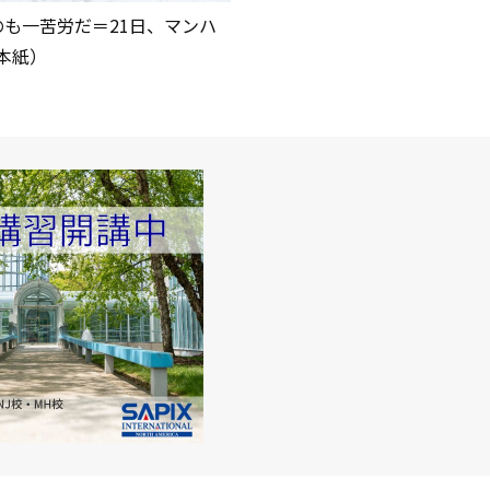
も一苦労だ＝21日、マンハ
 本紙）