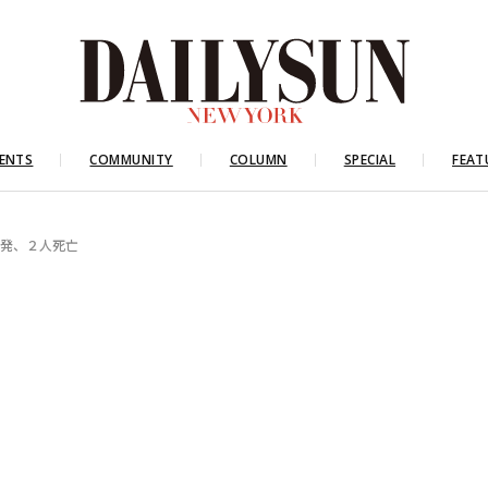
ENTS
COMMUNITY
COLUMN
SPECIAL
FEAT
多発、２人死亡