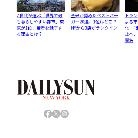
Z世代が選ぶ「世界で最
全米が認めたベストバー
トラン
も暮らしやすい都市」東
ガー20選、1位はどこ？
よる市
京が1位、若者を魅了す
NYから3店がランクイン
化 “
る理由とは？
止へ、
署名
Facebook
X
Instagram