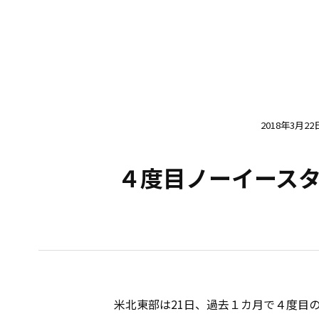
2018年3月22
４度目ノーイース
米北東部は21日、過去１カ月で４度目の