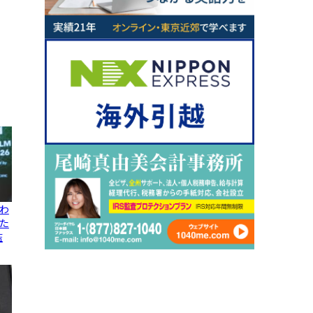
わ
た
監