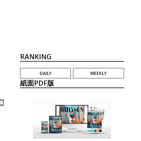
RANKING
DAILY
WEEKLY
紙面PDF版
ook
ne
Email