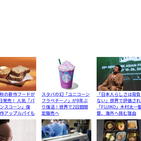
秋の新作フードが
スタバの幻「ユニコーン
「日本人らしさは背負
5日発売！ 人気「パ
フラペチーノ」が9年ぶ
ない」世界で評価され
ンスコーン」復
り復活！世界で2日間限
「FUJIKO」木村太一
作アップルパイも
定販売へ
督、海外へ挑む理由