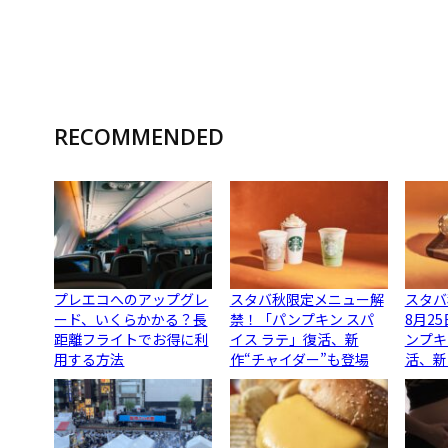
RECOMMENDED
プレエコへのアップグレ
スタバ秋限定メニュー解
スタバ
ード、いくらかかる？長
禁！「パンプキン スパ
8月2
距離フライトでお得に利
イス ラテ」復活、新
ンプキ
用する方法
作“チャイダー”も登場
活、新