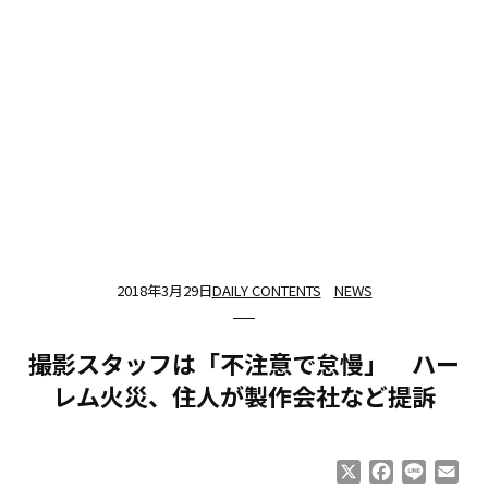
2018年3月29日
DAILY CONTENTS
NEWS
撮影スタッフは「不注意で怠慢」 ハー
レム火災、住人が製作会社など提訴
X
Facebook
Line
Ema