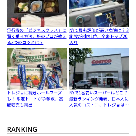
飛行機の「ビジネスクラス」に
NYで最も評価が高い病院は？ 3
賢く乗る方法、旅のプロが教え
施設が州内1位、全米トップ20
る3つのコツとは？
入り
トレジョに続きホールフーズ
NYで1番安いスーパーはどこ？
も！ 限定トートが争奪戦、高
最新ランキング発表、日本人に
額転売も続出
人気のコストコ、トレジョは…
RANKING