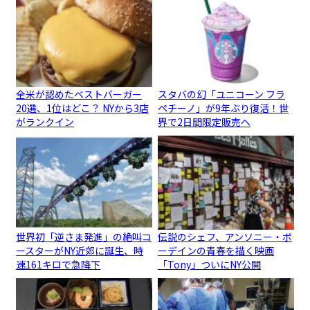
全米が認めたベストバーガー
スタバの幻「ユニコーン フラ
20選、1位はどこ？ NYから3店
ペチーノ」が9年ぶり復活！世
がランクイン
界で2日間限定販売へ
世界初「逆さま発進」の絶叫コ
伝説のシェフ、アンソニー・ボ
ースターがNY近郊に誕生、時
ーデインの青春を描く映画
速161キロで急降下
「Tony」ついにNY公開