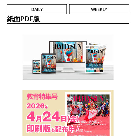
DAILY
WEEKLY
紙面PDF版