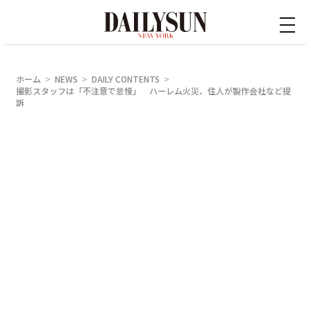
内
容
を
ス
ホーム
NEWS
DAILY CONTENTS
キ
撮影スタッフは「不注意で怠慢」 ハーレム火災、住人が製作会社など提
訴
ッ
プ