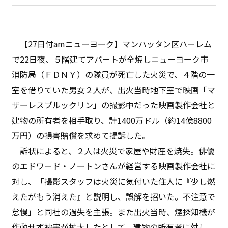
【27日付amニューヨーク】マンハッタン区ハーレム
で22日夜、５階建てアパートが全焼しニューヨーク市
消防局（ＦＤＮＹ）の隊員が死亡した火災で、４階の一
室を借りていた男女２人が、出火当時地下室で映画「マ
ザーレスブルックリン」の撮影中だった映画製作会社と
建物の所有者を相手取り、計1400万ドル（約14億8800
万円）の損害賠償を求めて提訴した。
訴状によると、２人は火災で家屋や財産を焼失。俳優
のエドワード・ノートンさんが経営する映画製作会社に
対し、「撮影スタッフは火災に気付いた住人に『少し燃
えたがもう消えた』と説明し、誤解を招いた。不注意で
怠慢」と同社の過失を主張。また出火当時、煙探知機が
作動せず被害が拡大したとして、建物の所有者に対し