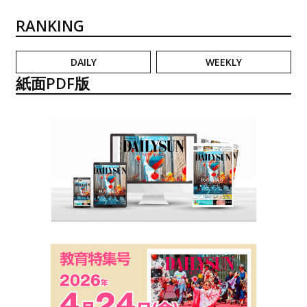
RANKING
DAILY
WEEKLY
紙面PDF版