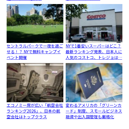
セントラルパークで一夜を過ご
NYで1番安いスーパーはどこ？
せる！？ NYで無料キャンプイ
最新ランキング発表、日本人に
ベント開催
人気のコストコ、トレジョは…
エコノミー席が広い「航空会社
変わるアメリカの「グリーンカ
ランキング2026」、日本の航
ード」制度、スモールビジネス
空会社はトップクラス
融資や出入国管理も厳格化