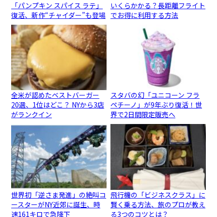
「パンプキン スパイス ラテ」
いくらかかる？長距離フライト
復活、新作“チャイダー”も登場
でお得に利用する方法
全米が認めたベストバーガー
スタバの幻「ユニコーン フラ
20選、1位はどこ？ NYから3店
ペチーノ」が9年ぶり復活！世
がランクイン
界で2日間限定販売へ
世界初「逆さま発進」の絶叫コ
飛行機の「ビジネスクラス」に
ースターがNY近郊に誕生、時
賢く乗る方法、旅のプロが教え
速161キロで急降下
る3つのコツとは？