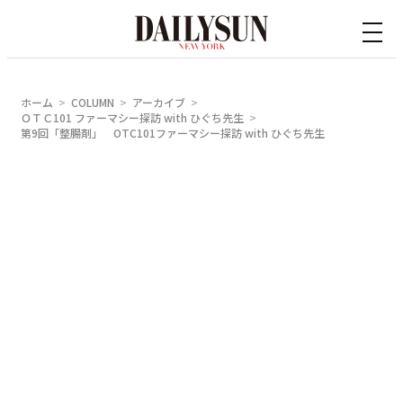
内
容
を
ス
ホーム
COLUMN
アーカイブ
キ
ＯＴＣ101 ファーマシー探訪 with ひぐち先生
第9回「整腸剤」 OTC101ファーマシー探訪 with ひぐち先生
ッ
プ