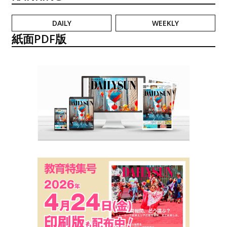
DAILY
WEEKLY
紙面PDF版