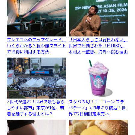
プレエコへのアップグレード、
「日本人らしさは背負わない」
いくらかかる？長距離フライト
世界で評価された「FUJIKO」
でお得に利用する方法
木村太一監督、海外へ挑む理由
Z世代が選ぶ「世界で最も暮ら
スタバの幻「ユニコーン フラ
しやすい都市」東京が1位、若
ペチーノ」が9年ぶり復活！世
者を魅了する理由とは？
界で2日間限定販売へ