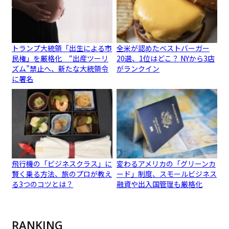
トランプ大統領「出生による市
全米が認めたベストバーガー
民権」を厳格化 “出産ツーリ
20選、1位はどこ？ NYから3店
ズム”禁止へ、新たな大統領令
がランクイン
に署名
飛行機の「ビジネスクラス」に
変わるアメリカの「グリーンカ
賢く乗る方法、旅のプロが教え
ード」制度、スモールビジネス
る3つのコツとは？
融資や出入国管理も厳格化
RANKING