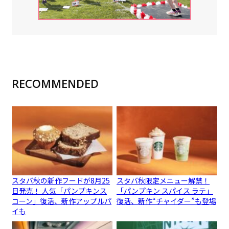
RECOMMENDED
スタバ秋の新作フードが8月25
スタバ秋限定メニュー解禁！
日発売！ 人気「パンプキンス
「パンプキン スパイス ラテ」
コーン」復活、新作アップルパ
復活、新作“チャイダー”も登場
イも