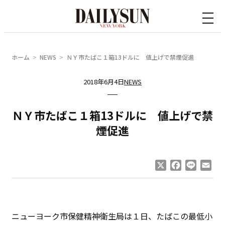
内
容
を
ス
ホーム
NEWS
ＮＹ市たばこ１箱13ドルに 値上げで禁煙促進
キ
ッ
2018年6月4日
NEWS
プ
ＮＹ市たばこ１箱13ドルに 値上げで禁
煙促進
X
Facebook
Line
Ema
ニューヨーク市保健精神衛生局は１日、たばこの最低小