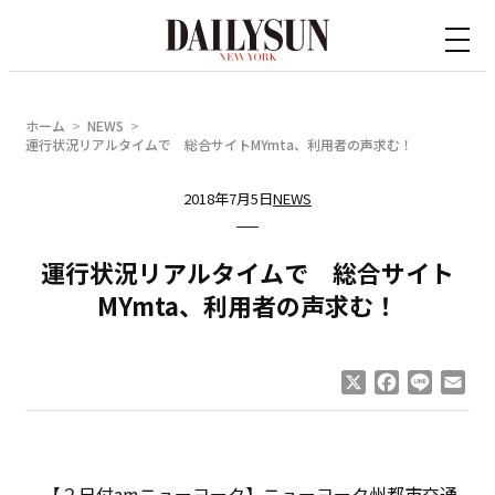
内
容
を
ス
ホーム
NEWS
キ
運行状況リアルタイムで 総合サイトMYmta、利用者の声求む！
ッ
2018年7月5日
NEWS
プ
運行状況リアルタイムで 総合サイト
MYmta、利用者の声求む！
X
Facebook
Line
Ema
【２日付amニューヨーク】ニューヨーク州都市交通