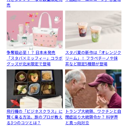
売
争奪戦必至！？ 日本未発売
スタバ夏の新作は「オレンジク
「スタバ×ミッフィー」コラボ
リーム」！ フラペチーノや抹
グッズが北米限定で登場
茶など限定5種類が登場
飛行機の「ビジネスクラス」に
トランプ大統領、ワクチンと自
賢く乗る方法、旅のプロが教え
閉症巡り大統領令か？ 科学界
る3つのコツとは？
と真っ向対立