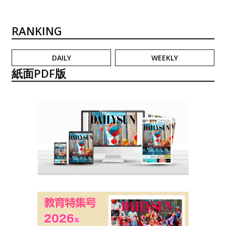
RANKING
DAILY
WEEKLY
紙面PDF版