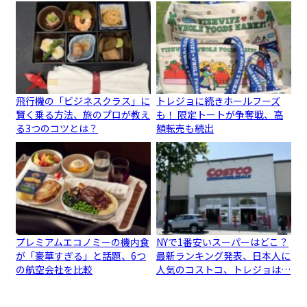
飛行機の「ビジネスクラス」に
トレジョに続きホールフーズ
賢く乗る方法、旅のプロが教え
も！ 限定トートが争奪戦、高
る3つのコツとは？
額転売も続出
プレミアムエコノミーの機内食
NYで1番安いスーパーはどこ？
が「豪華すぎる」と話題、6つ
最新ランキング発表、日本人に
の航空会社を比較
人気のコストコ、トレジョは…