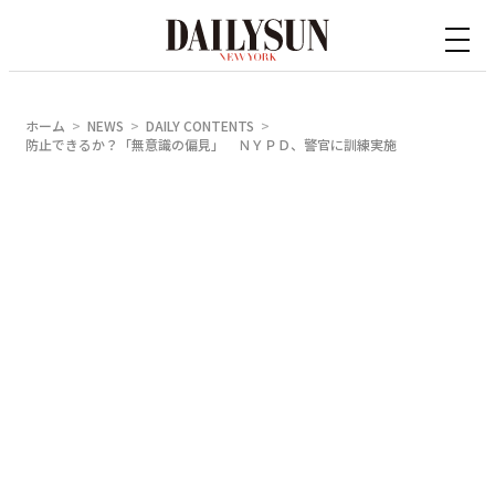
内
容
を
ス
ホーム
NEWS
DAILY CONTENTS
キ
防止できるか？「無意識の偏見」 ＮＹＰＤ、警官に訓練実施
ッ
プ