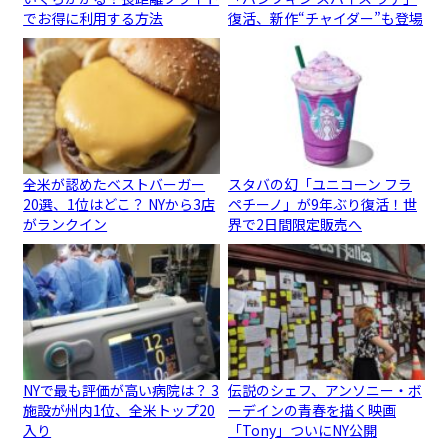
でお得に利用する方法
復活、新作“チャイダー”も登場
全米が認めたベストバーガー
スタバの幻「ユニコーン フラ
20選、1位はどこ？ NYから3店
ペチーノ」が9年ぶり復活！世
がランクイン
界で2日間限定販売へ
NYで最も評価が高い病院は？ 3
伝説のシェフ、アンソニー・ボ
施設が州内1位、全米トップ20
ーデインの青春を描く映画
入り
「Tony」ついにNY公開