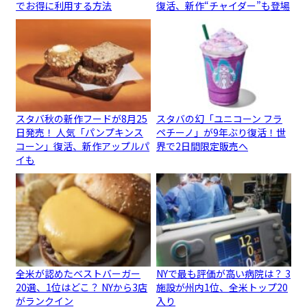
でお得に利用する方法
復活、新作“チャイダー”も登場
スタバ秋の新作フードが8月25
スタバの幻「ユニコーン フラ
日発売！ 人気「パンプキンス
ペチーノ」が9年ぶり復活！世
コーン」復活、新作アップルパ
界で2日間限定販売へ
イも
全米が認めたベストバーガー
NYで最も評価が高い病院は？ 3
20選、1位はどこ？ NYから3店
施設が州内1位、全米トップ20
がランクイン
入り