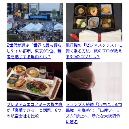
Z世代が選ぶ「世界で最も暮ら
飛行機の「ビジネスクラス」に
しやすい都市」東京が1位、若
賢く乗る方法、旅のプロが教え
者を魅了する理由とは？
る3つのコツとは？
プレミアムエコノミーの機内食
トランプ大統領「出生による市
が「豪華すぎる」と話題、6つ
民権」を厳格化 “出産ツーリ
の航空会社を比較
ズム”禁止へ、新たな大統領令
に署名