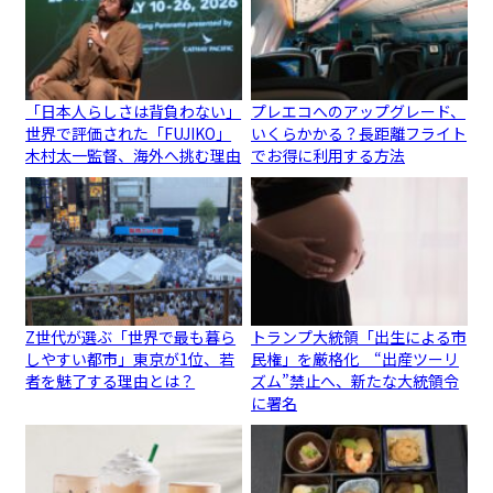
「日本人らしさは背負わない」
プレエコへのアップグレード、
世界で評価された「FUJIKO」
いくらかかる？長距離フライト
木村太一監督、海外へ挑む理由
でお得に利用する方法
Z世代が選ぶ「世界で最も暮ら
トランプ大統領「出生による市
しやすい都市」東京が1位、若
民権」を厳格化 “出産ツーリ
者を魅了する理由とは？
ズム”禁止へ、新たな大統領令
に署名