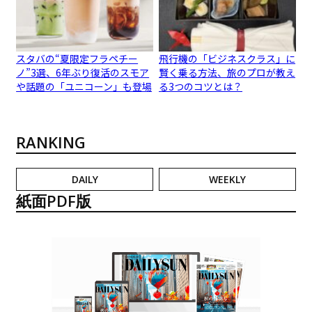
スタバの“夏限定フラペチー
飛行機の「ビジネスクラス」に
ノ”3選、6年ぶり復活のスモア
賢く乗る方法、旅のプロが教え
や話題の「ユニコーン」も登場
る3つのコツとは？
RANKING
DAILY
WEEKLY
紙面PDF版