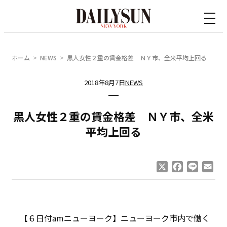
内
容
を
ス
ホーム
NEWS
黒人女性２重の賃金格差 ＮＹ市、全米平均上回る
キ
ッ
2018年8月7日
NEWS
プ
黒人女性２重の賃金格差 ＮＹ市、全米
平均上回る
X
Facebook
Line
Ema
【６日付amニューヨーク】ニューヨーク市内で働く