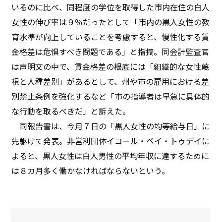
いるのに比べ、同程度の学位を取得した市内在住の白人
女性の伸び率は９％だったとして「市内の黒人女性の教
育水準が向上していることを考慮すると、慢性化する賃
金格差は危惧すべき問題である」と指摘。同会計監査官
は声明文の中で、賃金格差の根底には「組織的な女性蔑
視と人種差別」があるとして、州や市の雇用における差
別禁止条例を強化するなど「市の指導者は早急に具体的
な行動を取るべきだ」と訴えた。
同報告書は、今月７日の「黒人女性の均等給与日」に
先駆けて発表。非営利団体イコール・ペイ・トゥデイに
よると、黒人女性は白人男性の平均年収に達するために
は８カ月多く働かなければならないという。