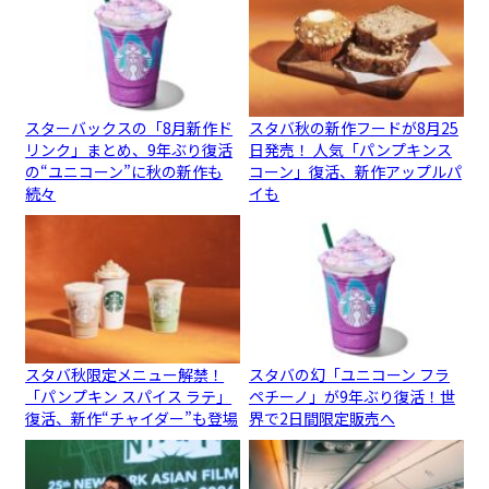
スターバックスの「8月新作ド
スタバ秋の新作フードが8月25
リンク」まとめ、9年ぶり復活
日発売！ 人気「パンプキンス
の“ユニコーン”に秋の新作も
コーン」復活、新作アップルパ
続々
イも
スタバ秋限定メニュー解禁！
スタバの幻「ユニコーン フラ
「パンプキン スパイス ラテ」
ペチーノ」が9年ぶり復活！世
復活、新作“チャイダー”も登場
界で2日間限定販売へ