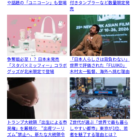
や話題の「ユニコーン」も登場
付きタンブラーなど数量限定発
売
争奪戦必至！？ 日本未発売
「日本人らしさは背負わない」
「スタバ×ミッフィー」コラボ
世界で評価された「FUJIKO」
グッズが北米限定で登場
木村太一監督、海外へ挑む理由
トランプ大統領「出生による市
Z世代が選ぶ「世界で最も暮ら
民権」を厳格化 “出産ツーリ
しやすい都市」東京が1位、若
ズム”禁止へ、新たな大統領令
者を魅了する理由とは？