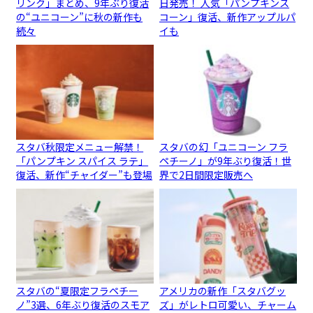
リンク」まとめ、9年ぶり復活
日発売！ 人気「パンプキンス
の“ユニコーン”に秋の新作も
コーン」復活、新作アップルパ
続々
イも
スタバ秋限定メニュー解禁！
スタバの幻「ユニコーン フラ
「パンプキン スパイス ラテ」
ペチーノ」が9年ぶり復活！世
復活、新作“チャイダー”も登場
界で2日間限定販売へ
スタバの“夏限定フラペチー
アメリカの新作「スタバグッ
ノ”3選、6年ぶり復活のスモア
ズ」がレトロ可愛い、チャーム