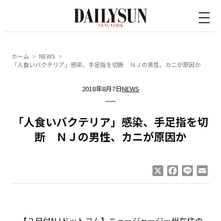
内
容
を
ス
ホーム
NEWS
キ
「人食いバクテリア」感染、手足指を切断 ＮＪの男性、カニが原因か
ッ
2018年8月7日
NEWS
プ
「人食いバクテリア」感染、手足指を切
断 ＮＪの男性、カニが原因か
X
Facebook
Line
Ema
【２日付NJドットコム】ニュージャージー州在住の