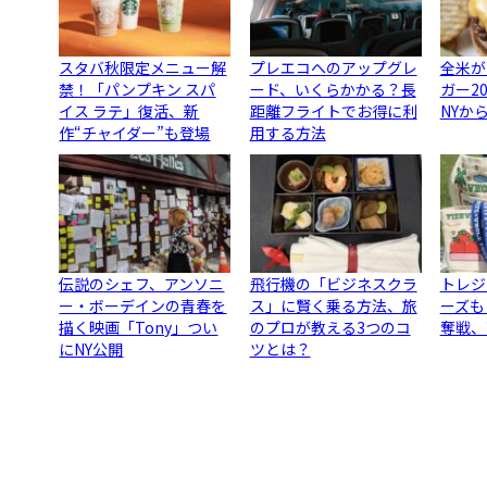
スタバ秋限定メニュー解
プレエコへのアップグレ
全米が
禁！「パンプキン スパ
ード、いくらかかる？長
ガー2
イス ラテ」復活、新
距離フライトでお得に利
NYか
作“チャイダー”も登場
用する方法
伝説のシェフ、アンソニ
飛行機の「ビジネスクラ
トレジ
ー・ボーデインの青春を
ス」に賢く乗る方法、旅
ーズも
描く映画「Tony」つい
のプロが教える3つのコ
奪戦、
にNY公開
ツとは？