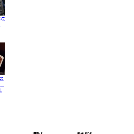
病院
、
の
」
社
NEWS
紙面PDF