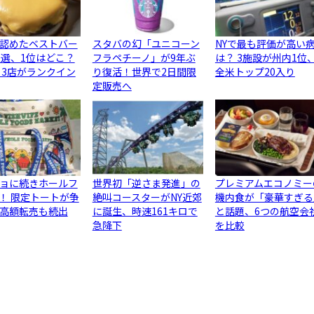
認めたベストバー
スタバの幻「ユニコーン
NYで最も評価が高い
0選、1位はどこ？
フラペチーノ」が9年ぶ
は？ 3施設が州内1位
ら3店がランクイン
り復活！世界で2日間限
全米トップ20入り
定販売へ
ョに続きホールフ
世界初「逆さま発進」の
プレミアムエコノミー
！ 限定トートが争
絶叫コースターがNY近郊
機内食が「豪華すぎる
高額転売も続出
に誕生、時速161キロで
と話題、6つの航空会
急降下
を比較