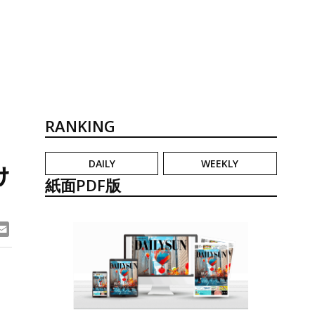
RANKING
DAILY
WEEKLY
け
紙面PDF版
ook
ne
Email