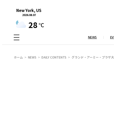
内
New York, US
容
2026.08.07
を
28
°C
ス
キ
NEWS
EV
ッ
プ
ホーム
NEWS
DAILY CONTENTS
グランド・アーミー・プラザ大