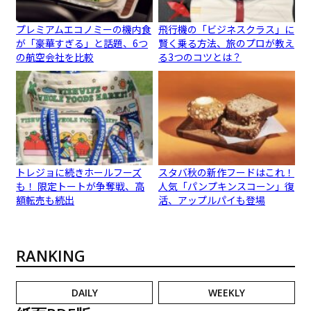
プレミアムエコノミーの機内食
飛行機の「ビジネスクラス」に
が「豪華すぎる」と話題、6つ
賢く乗る方法、旅のプロが教え
の航空会社を比較
る3つのコツとは？
トレジョに続きホールフーズ
スタバ秋の新作フードはこれ！
も！ 限定トートが争奪戦、高
人気「パンプキンスコーン」復
額転売も続出
活、アップルパイも登場
RANKING
DAILY
WEEKLY