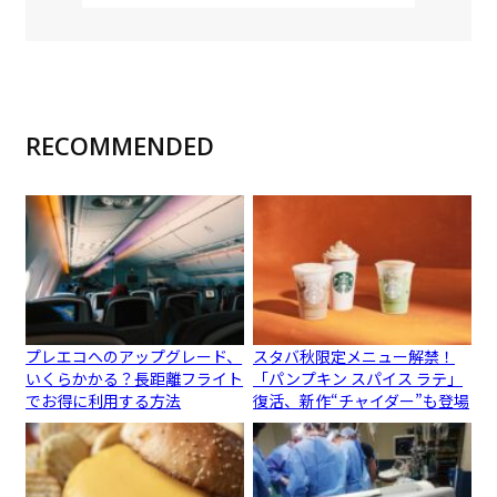
RECOMMENDED
プレエコへのアップグレード、
スタバ秋限定メニュー解禁！
いくらかかる？長距離フライト
「パンプキン スパイス ラテ」
でお得に利用する方法
復活、新作“チャイダー”も登場