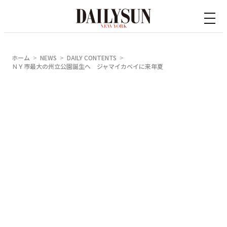
内
容
を
ス
ホーム
NEWS
DAILY CONTENTS
キ
ＮＹ市最大の州立公園誕生へ ジャマイカベイに来年夏
ッ
プ