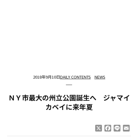
2018年9月10日
DAILY CONTENTS
NEWS
ＮＹ市最大の州立公園誕生へ ジャマイ
カベイに来年夏
X
Facebook
Line
Ema