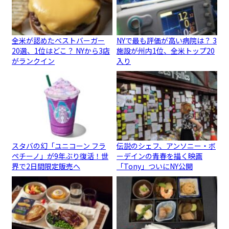
全米が認めたベストバーガー
NYで最も評価が高い病院は？ 3
20選、1位はどこ？ NYから3店
施設が州内1位、全米トップ20
がランクイン
入り
スタバの幻「ユニコーン フラ
伝説のシェフ、アンソニー・ボ
ペチーノ」が9年ぶり復活！世
ーデインの青春を描く映画
界で2日間限定販売へ
「Tony」ついにNY公開