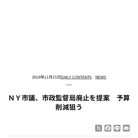
2018年11月15日
DAILY CONTENTS
NEWS
ＮＹ市議、市政監督局廃止を提案 予算
削減狙う
X
Facebook
Line
Ema