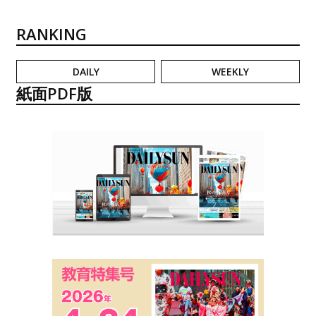
RANKING
DAILY
WEEKLY
紙面PDF版