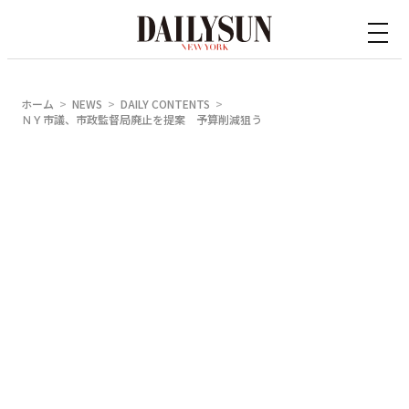
内
容
を
ス
ホーム
NEWS
DAILY CONTENTS
キ
ＮＹ市議、市政監督局廃止を提案 予算削減狙う
ッ
プ