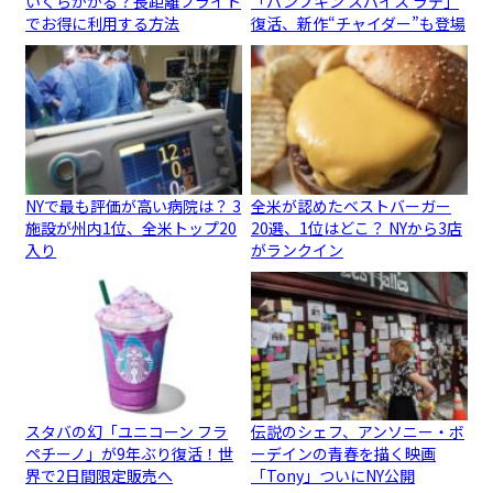
いくらかかる？長距離フライト
「パンプキン スパイス ラテ」
でお得に利用する方法
復活、新作“チャイダー”も登場
NYで最も評価が高い病院は？ 3
全米が認めたベストバーガー
施設が州内1位、全米トップ20
20選、1位はどこ？ NYから3店
入り
がランクイン
スタバの幻「ユニコーン フラ
伝説のシェフ、アンソニー・ボ
ペチーノ」が9年ぶり復活！世
ーデインの青春を描く映画
界で2日間限定販売へ
「Tony」ついにNY公開