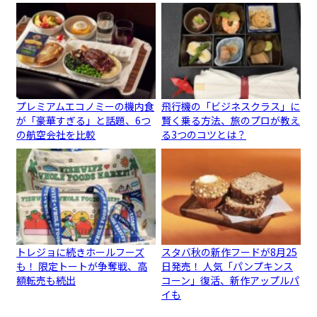
プレミアムエコノミーの機内食
飛行機の「ビジネスクラス」に
が「豪華すぎる」と話題、6つ
賢く乗る方法、旅のプロが教え
の航空会社を比較
る3つのコツとは？
トレジョに続きホールフーズ
スタバ秋の新作フードが8月25
も！ 限定トートが争奪戦、高
日発売！ 人気「パンプキンス
額転売も続出
コーン」復活、新作アップルパ
イも