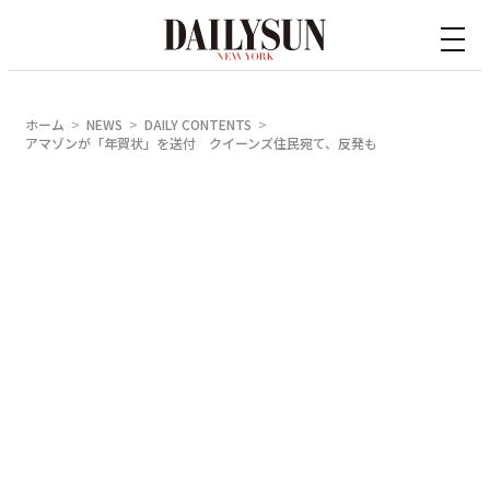
内
容
を
ス
ホーム
NEWS
DAILY CONTENTS
キ
アマゾンが「年賀状」を送付 クイーンズ住民宛て、反発も
ッ
プ