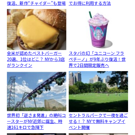
復活、新作“チャイダー”も登場
でお得に利用する方法
全米が認めたベストバーガー
スタバの幻「ユニコーン フラ
20選、1位はどこ？ NYから3店
ペチーノ」が9年ぶり復活！世
がランクイン
界で2日間限定販売へ
世界初「逆さま発進」の絶叫コ
セントラルパークで一夜を過ご
ースターがNY近郊に誕生、時
せる！？ NYで無料キャンプイ
速161キロで急降下
ベント開催