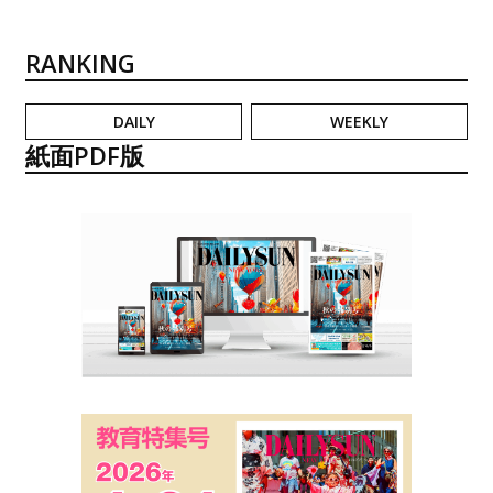
RANKING
DAILY
WEEKLY
紙面PDF版