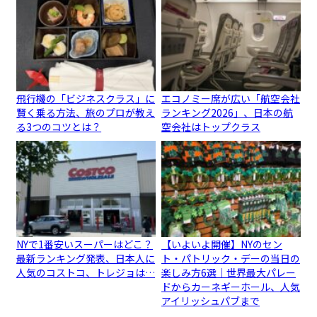
飛行機の「ビジネスクラス」に
エコノミー席が広い「航空会社
賢く乗る方法、旅のプロが教え
ランキング2026」、日本の航
る3つのコツとは？
空会社はトップクラス
NYで1番安いスーパーはどこ？
【いよいよ開催】NYのセン
最新ランキング発表、日本人に
ト・パトリック・デーの当日の
人気のコストコ、トレジョは…
楽しみ方6選｜世界最大パレー
ドからカーネギーホール、人気
アイリッシュパブまで