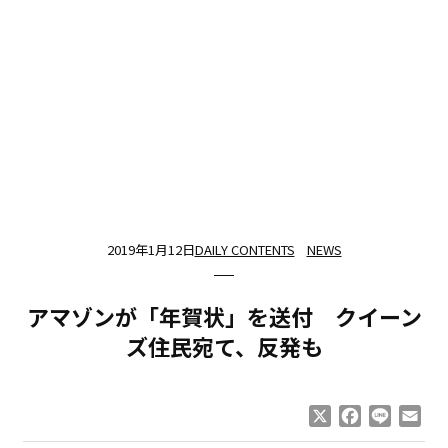
2019年1月12日
DAILY CONTENTS
NEWS
アマゾンが「年賀状」を送付 クイーン
ズ住民宛て、反発も
X
Facebook
Line
Ema