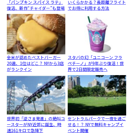
「パンプキン スパイス ラテ」
いくらかかる？長距離フライト
復活、新作“チャイダー”も登場
でお得に利用する方法
全米が認めたベストバーガー
スタバの幻「ユニコーン フラ
20選、1位はどこ？ NYから3店
ペチーノ」が9年ぶり復活！世
がランクイン
界で2日間限定販売へ
世界初「逆さま発進」の絶叫コ
セントラルパークで一夜を過ご
ースターがNY近郊に誕生、時
せる！？ NYで無料キャンプイ
速161キロで急降下
ベント開催