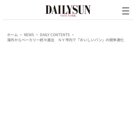
内
容
を
ス
ホーム
NEWS
DAILY CONTENTS
キ
海外からベーカリー続々進出 ＮＹ市内で「おいしいパン」の競争激化
ッ
プ