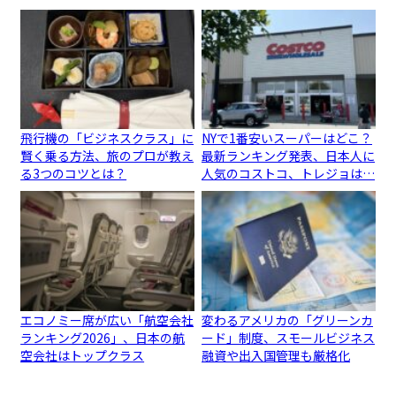
飛行機の「ビジネスクラス」に
NYで1番安いスーパーはどこ？
賢く乗る方法、旅のプロが教え
最新ランキング発表、日本人に
る3つのコツとは？
人気のコストコ、トレジョは…
エコノミー席が広い「航空会社
変わるアメリカの「グリーンカ
ランキング2026」、日本の航
ード」制度、スモールビジネス
空会社はトップクラス
融資や出入国管理も厳格化